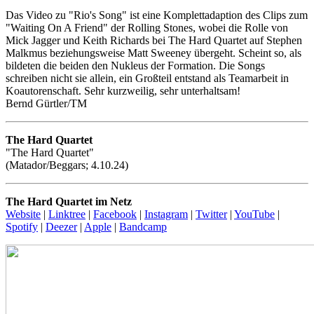
Das Video zu "Rio's Song" ist eine Komplettadaption des Clips zum
"Waiting On A Friend" der Rolling Stones, wobei die Rolle von
Mick Jagger und Keith Richards bei The Hard Quartet auf Stephen
Malkmus beziehungsweise Matt Sweeney übergeht. Scheint so, als
bildeten die beiden den Nukleus der Formation. Die Songs
schreiben nicht sie allein, ein Großteil entstand als Teamarbeit in
Koautorenschaft. Sehr kurzweilig, sehr unterhaltsam!
Bernd Gürtler/TM
The Hard Quartet
"The Hard Quartet"
(Matador/Beggars; 4.10.24)
The Hard Quartet im Netz
Website
|
Linktree
|
Facebook
|
Instagram
|
Twitter
|
YouTube
|
Spotify
|
Deezer
|
Apple
|
Bandcamp