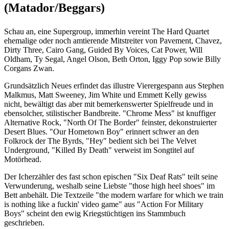
(Matador/Beggars)
Schau an, eine Supergroup, immerhin vereint The Hard Quartet
ehemalige oder noch amtierende Mitstreiter von Pavement, Chavez,
Dirty Three, Cairo Gang, Guided By Voices, Cat Power, Will
Oldham, Ty Segal, Angel Olson, Beth Orton, Iggy Pop sowie Billy
Corgans Zwan.
Grundsätzlich Neues erfindet das illustre Vierergespann aus Stephen
Malkmus, Matt Sweeney, Jim White und Emmett Kelly gewiss
nicht, bewältigt das aber mit bemerkenswerter Spielfreude und in
ebensolcher, stilistischer Bandbreite. "Chrome Mess" ist knuffiger
Alternative Rock, "North Of The Border" feinster, dekonstruierter
Desert Blues. "Our Hometown Boy" erinnert schwer an den
Folkrock der The Byrds, "Hey" bedient sich bei The Velvet
Underground, "Killed By Death" verweist im Songtitel auf
Motörhead.
Der Icherzähler des fast schon epischen "Six Deaf Rats" teilt seine
Verwunderung, weshalb seine Liebste "those high heel shoes" im
Bett anbehält. Die Textzeile "the modern warfare for which we train
is nothing like a fuckin' video game" aus "Action For Military
Boys" scheint den ewig Kriegstüchtigen ins Stammbuch
geschrieben.