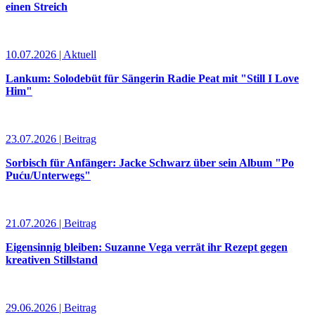
einen Streich
10.07.2026 | Aktuell
Lankum: Solodebüt für Sängerin Radie Peat mit "Still I Love
Him"
23.07.2026 | Beitrag
Sorbisch für Anfänger: Jacke Schwarz über sein Album "Po
Puću/Unterwegs"
21.07.2026 | Beitrag
Eigensinnig bleiben: Suzanne Vega verrät ihr Rezept gegen
kreativen Stillstand
29.06.2026 | Beitrag