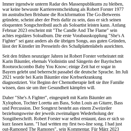
Immer irgendwie unterm Radar des Massenpublikums zu bleiben,
war keine bewusste Karriereentscheidung als Robert Forster 1977
im australischen Brisbane die Rockformation The Go-Betweens
gründete, scheint aber der Preis dafür zu sein, dass er sich seinen
eloquenten Songschreibstil auch als Soloartist leisten kann. Anfang
Februar 2023 erscheint mit "The Candle And The Flame" sein
achtes reguläres Soloalbum. Die erste Vorabauskopplung "She's A
Fighter" sei ganz anders als die übrigen Songs, aus guten Gründen,
lässt der Künstler im Presseinfo des Schallplattenlabels ausrichten.
Seit den frühen neunziger Jahren ist Robert Forster verheiratet mit
Karin Bäumler, ehemals Violinistin und Sängerin der Bayrischen
Rootsrockcombo Baby You Know; einige Zeit hat er sogar in
Bayern gelebt und beherrscht passabel die deutsche Sprache. Im Juli
2021 wurde bei Karin Bäumler eine Krebserkrankung
diagnostiziert. Vor Beginn der Chemotherapie ließ sie ihre Familie
wissen, dass sie um ihre Gesundheit kämpfen will.
Daher "She's A Fighter", eingespielt mit Karin Bäumler am
Xylophon, Tochter Loretta am Bass, Sohn Louis an Gitarre, Bass
und Percussion. Der Songtext besteht aus einem Zweizeiler
beziehungsweise der jeweils zweimaligen Wiederholung der
Songüberschrift. Robert Forster war selbst erstaunt, dass er sich so
kurz fassen kann. "I had written my first two-line song. I had just
out-Ramoned The Ramones", sein Kommentar. Für März 2023