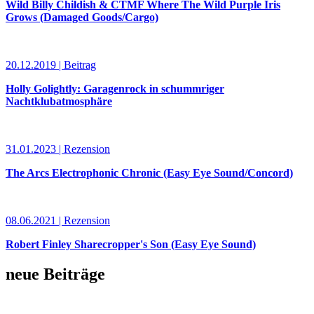
Wild Billy Childish & CTMF Where The Wild Purple Iris
Grows (Damaged Goods/Cargo)
20.12.2019 | Beitrag
Holly Golightly: Garagenrock in schummriger
Nachtklubatmosphäre
31.01.2023 | Rezension
The Arcs Electrophonic Chronic (Easy Eye Sound/Concord)
08.06.2021 | Rezension
Robert Finley Sharecropper's Son (Easy Eye Sound)
neue Beiträge