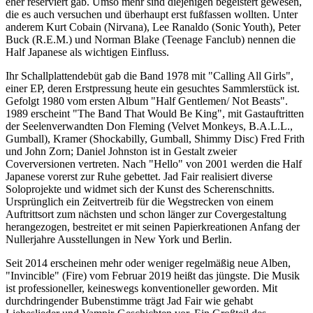
eher reserviert gab. Umso mehr sind diejenigen begeistert gewesen,
die es auch versuchen und überhaupt erst fußfassen wollten. Unter
anderem Kurt Cobain (Nirvana), Lee Ranaldo (Sonic Youth), Peter
Buck (R.E.M.) und Norman Blake (Teenage Fanclub) nennen die
Half Japanese als wichtigen Einfluss.
Ihr Schallplattendebüt gab die Band 1978 mit "Calling All Girls",
einer EP, deren Erstpressung heute ein gesuchtes Sammlerstück ist.
Gefolgt 1980 vom ersten Album "Half Gentlemen/ Not Beasts".
1989 erscheint "The Band That Would Be King", mit Gastauftritten
der Seelenverwandten Don Fleming (Velvet Monkeys, B.A.L.L.,
Gumball), Kramer (Shockabilly, Gumball, Shimmy Disc) Fred Frith
und John Zorn; Daniel Johnston ist in Gestalt zweier
Coverversionen vertreten. Nach "Hello" von 2001 werden die Half
Japanese vorerst zur Ruhe gebettet. Jad Fair realisiert diverse
Soloprojekte und widmet sich der Kunst des Scherenschnitts.
Ursprünglich ein Zeitvertreib für die Wegstrecken von einem
Auftrittsort zum nächsten und schon länger zur Covergestaltung
herangezogen, bestreitet er mit seinen Papierkreationen Anfang der
Nullerjahre Ausstellungen in New York und Berlin.
Seit 2014 erscheinen mehr oder weniger regelmäßig neue Alben,
"Invincible" (Fire) vom Februar 2019 heißt das jüngste. Die Musik
ist professioneller, keineswegs konventioneller geworden. Mit
durchdringender Bubenstimme trägt Jad Fair wie gehabt