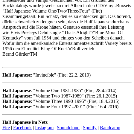
Liebeslieder und Vampir-Geschichten vor. Ein Großteil des
Backkatalogs wurde jeweils zu drei Alben in den CD/Vinyl-Boxsets
"Half Japanese Volume One/Two/Three/Four" (Fire)
zusammengefasst. Ein Schatz, den es zu entdecken gilt. Das hörend,
dürfte schwerlich zu leugnen sein, dass die Half Japanese durchaus
Anspruch auf die Krone hätten. Genauso essentiell ihre Leistung
wie Elvis Presleys Debütsingle "That's Alright"/"Blue Moon Of
Kentucky" vom Juli 1954 und einiges von den Scheiben danach.
Wofür ihm die amerikanische Entertainmentzeitschrift Variety bereits
1956 den Ehrentitel King Of Rock'n'Roll verlieh.
Bernd Gürtler/TM
Half Japanese
: "Invincible" (Fire; 22.2. 2019)
Half Japanese
: "Volume One 1981-1985" (Fire; 28.4.2014)
Half Japanese
: "Volume Two 1987-1989" (Fire; 26.1.2015)
Half Japanese
: "Volume Three 1990-1995" (Fire; 18.4.2015)
Half Japanese
: "Volume Four 1997 -2001" (Fire; 16.4.2016)
Half Japanese im Netz
Fire
|
Facebook
|
Instagram
|
Soundcloud
|
Spotify
|
Bandcamp