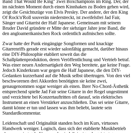
Band That Would Be King" zwei Boxchampions im Ring. Der, der
im nächsten Moment durch einen Kinnhaken zu Boden gehen wird,
zeigt die Gesichtszüge von Elvis Presley. Der andere, der den King
Of Rock'n'Roll souverän niederstreckt, ist zweifelsfrei Jad Fair,
Sänger und Gitarrist der Half Japanese. Gemeinsam mit seinem
Bruder David gründete er Mitte der siebziger Jahre jene Band, die
den angloamerikanischen Rock ordentlich aufmischen sollte.
Zwar hatte der Punk eingängige Songformen und knackige
Gitarrenriffs gerade erst wieder salonfähig gemacht, darüber hinaus
eine DIY-Philosophie etabliert soweit das die
Schallplattenproduktion, deren Veröffentlichung und Vertrieb betraf.
Was einer neuen Andersartigkeit den Weg bereitete, gar keine Frage.
Jedoch Kinderkram war gegen die Half Japanese, die den DIY-
Gedanken kurzerhand auf die Musik selbst übertrugen. Von den viel
beschworenen drei Akkorden benötigten sie keine zwei,
genaugenommen sogar weniger als einen. Ihrer No-Chord-Ästhetik
entsprechend spielte Jad Fair seine Gitarre in der Regel ungestimmt
und verzichtete bei Konzertauftritten oft darauf, sein elektrisches
Instrument an einen Verstärker anzuschließen. Das sei seine Gitarre,
damit könne er tun und lassen was ihm beliebt, lautete sein
Standardkommentar.
Leidenschaft und Originalität standen hoch im Kurs, virtuoses
Handwerk weniger. Logisch, dass sich der etablierte Musikbetrieb