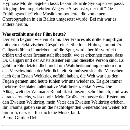
Hypnose Morde begehen lässt, bekam skurrile Synkopen verpasst.
Ich ging den umgekehrten Weg wie Stravinsky, der mit "Die
Frühlingsweihe" eine Musik komponierte, die von einem
Choreographen in ein Ballett umgesetzt wurde. Bei mir war es
anders herum.
Was erzählt uns der Film heute?
Der Film beginnt wie ein Krimi. Der Frances als dritte Hauptfigur
mit dem detektivischen Gespür eines Sherlock Holms, kommt Dr.
Caligaris üblen Umtrieben auf die Spur, wird aber für verrückt
erklärt und einer Irrenanstalt überstellt, wo er erkennen muss, dass
Dr. Caligari und der Anstaltsleiter ein und dieselbe Person sind. Es
geht im Film letztendlich nicht um Wahrheitsfindung sondern um
das Verschwinden der Wirklichkeit. So müssen sich die Menschen
nach dem Ersten Weltkrieg gefühlt haben, die Welt war aus den
Fugen geraten und heute fühlen wir uns wieder so. Es gibt immer
mehrere Realitäten, alternative Wahrheiten, Fake News. Die
Alltagswelt der Weimarer Republik ist unserer sehr ähnlich, und was
daraus erwuchs, wissen wir. Mein Großvater musste den Ersten und
den Zweiten Weltkrieg, mein Vater den Zweiten Weltkrieg erleben.
Ihr Trauma gaben sie an die nachfolgenden Generationen weiter. Ich
bin froh, dass ich für mich die Musik fand.
Bernd Gürtler/TM