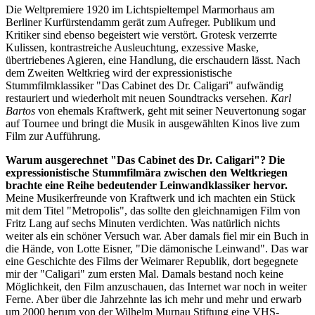
Die Weltpremiere 1920 im Lichtspieltempel Marmorhaus am
Berliner Kurfürstendamm gerät zum Aufreger. Publikum und
Kritiker sind ebenso begeistert wie verstört. Grotesk verzerrte
Kulissen, kontrastreiche Ausleuchtung, exzessive Maske,
übertriebenes Agieren, eine Handlung, die erschaudern lässt. Nach
dem Zweiten Weltkrieg wird der expressionistische
Stummfilmklassiker "Das Cabinet des Dr. Caligari" aufwändig
restauriert und wiederholt mit neuen Soundtracks versehen.
Karl
Bartos
von ehemals Kraftwerk, geht mit seiner Neuvertonung sogar
auf Tournee und bringt die Musik in ausgewählten Kinos live zum
Film zur Aufführung.
Warum ausgerechnet "Das Cabinet des Dr. Caligari"? Die
expressionistische Stummfilmära zwischen den Weltkriegen
brachte eine Reihe bedeutender Leinwandklassiker hervor.
Meine Musikerfreunde von Kraftwerk und ich machten ein Stück
mit dem Titel "Metropolis", das sollte den gleichnamigen Film von
Fritz Lang auf sechs Minuten verdichten. Was natürlich nichts
weiter als ein schöner Versuch war. Aber damals fiel mir ein Buch in
die Hände, von Lotte Eisner, "Die dämonische Leinwand". Das war
eine Geschichte des Films der Weimarer Republik, dort begegnete
mir der "Caligari" zum ersten Mal. Damals bestand noch keine
Möglichkeit, den Film anzuschauen, das Internet war noch in weiter
Ferne. Aber über die Jahrzehnte las ich mehr und mehr und erwarb
um 2000 herum von der Wilhelm Murnau Stiftung eine VHS-