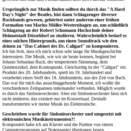
Ursprünglich zur Musik finden solltest du durch das "A Hard
Day's Night" der Beatles, bist dann Schlagzeuger diverser
Rockbands gewesen, gehörtest unter anderem einer frühen
Formation von Marius Müller-Westernhagen an, um schließlich
Schlagzeug an der Robert Schumann Hochschule deiner
Heimatstadt Düsseldorf zu studieren. Wahrscheinlich bedarf es
eines solchen Hintergrunds, um einen Soundtrack wie den
deinen zu "Das Cabinet des Dr. Caligari" zu komponieren.
Ich bin froh, dass ich mich schon sehr lange für Musikgeschichte
interessiere. Die Musik, wie wir sie heute kennen, beginnt bei
Johann Sebastian Bach, der temperierten Stimmung, dem
Quintenzirkel, dem Kontrapunkt. Gleichzeitig ist der "Caligari" ein
Produkt des 20. Jahrhunderts, spielt im 19. Jahrhundert und
verarbeitet einen Stoff des 18. Jahrhunderts, aus der Zeit von Bach.
Das war für mich das ausschlaggebende Moment, ich wollte die
verschiedenen Zeitspannen miteinander verbinden. Möglich wurde
es durch das Sinfonieorchester. Aber ein Sinfonieorchester lässt sich
nicht imitieren, das existiert nur im Konzertsaal. Deshalb
transformierten wir meine Musik ins Elektronische.
Geschrieben wurde für Sinfonieorchester und umgesetzt mit
elektronischen Musikinstrumenten?!
Komponiert habe ich am Klavier und die Partitur von einem
Computerprogramm auf Notenpapier übertragen lassen.