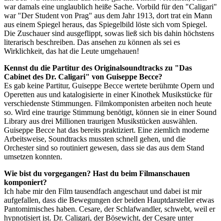
war damals eine unglaublich heiße Sache. Vorbild für den "Caligari"
war "Der Student von Prag" aus dem Jahr 1913, dort trat ein Mann
aus einem Spiegel heraus, das Spiegelbild löste sich vom Spiegel.
Die Zuschauer sind ausgeflippt, sowas ließ sich bis dahin höchstens
literarisch beschreiben. Das ansehen zu können als sei es
Wirklichkeit, das hat die Leute umgehauen!
Kennst du die Partitur des Originalsoundtracks zu "Das
Cabinet des Dr. Caligari" von Guiseppe Becce?
Es gab keine Partitur, Guiseppe Becce wertete berühmte Opern und
Operetten aus und katalogisierte in einer Kinothek Musikstücke für
verschiedenste Stimmungen. Filmkomponisten arbeiten noch heute
so. Wird eine traurige Stimmung benötigt, können sie in einer Sound
Library aus drei Millionen traurigen Musikstücken auswählen.
Guiseppe Becce hat das bereits praktiziert. Eine ziemlich moderne
Arbeitsweise, Soundtracks mussten schnell gehen, und die
Orchester sind so routiniert gewesen, dass sie das aus dem Stand
umsetzen konnten.
Wie bist du vorgegangen? Hast du beim Filmanschauen
komponiert?
Ich habe mir den Film tausendfach angeschaut und dabei ist mir
aufgefallen, dass die Bewegungen der beiden Hauptdarsteller etwas
Pantomimisches haben. Cesare, der Schlafwandler, schwebt, weil er
hypnotisiert ist. Dr. Caligari, der Bösewicht, der Cesare unter