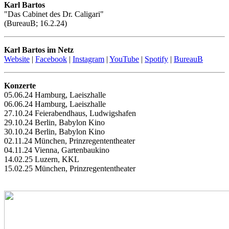
Karl Bartos
"Das Cabinet des Dr. Caligari"
(BureauB; 16.2.24)
Karl Bartos im Netz
Website
|
Facebook
|
Instagram
|
YouTube
|
Spotify
|
BureauB
Konzerte
05.06.24 Hamburg, Laeiszhalle
06.06.24 Hamburg, Laeiszhalle
27.10.24 Feierabendhaus, Ludwigshafen
29.10.24 Berlin, Babylon Kino
30.10.24 Berlin, Babylon Kino
02.11.24 München, Prinzregententheater
04.11.24 Vienna, Gartenbaukino
14.02.25 Luzern, KKL
15.02.25 München, Prinzregententheater