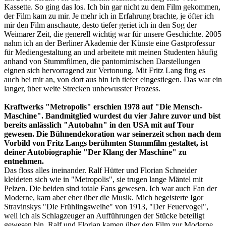
Kassette. So ging das los. Ich bin gar nicht zu dem Film gekommen,
der Film kam zu mir. Je mehr ich in Erfahrung brachte, je öfter ich
mir den Film anschaute, desto tiefer geriet ich in den Sog der
Weimarer Zeit, die generell wichtig war für unsere Geschichte. 2005
nahm ich an der Berliner Akademie der Künste eine Gastprofessur
für Mediengestaltung an und arbeitete mit meinen Studenten häufig
anhand von Stummfilmen, die pantomimischen Darstellungen
eignen sich hervorragend zur Vertonung. Mit Fritz Lang fing es
auch bei mir an, von dort aus bin ich tiefer eingestiegen. Das war ein
langer, über weite Strecken unbewusster Prozess.
Kraftwerks "Metropolis" erschien 1978 auf "Die Mensch-
Maschine". Bandmitglied wurdest du vier Jahre zuvor und bist
bereits anlässlich "Autobahn" in den USA mit auf Tour
gewesen. Die Bühnendekoration war seinerzeit schon nach dem
Vorbild von Fritz Langs berühmten Stummfilm gestaltet, ist
deiner Autobiographie "Der Klang der Maschine" zu
entnehmen.
Das floss alles ineinander. Ralf Hütter und Florian Schneider
kleideten sich wie in "Metropolis", sie trugen lange Mäntel mit
Pelzen. Die beiden sind totale Fans gewesen. Ich war auch Fan der
Moderne, kam aber eher über die Musik. Mich begeisterte Igor
Stravinskys "Die Frühlingsweihe" von 1913, "Der Feuervogel",
weil ich als Schlagzeuger an Aufführungen der Stücke beteiligt
gewesen bin. Ralf und Florian kamen über den Film zur Moderne.