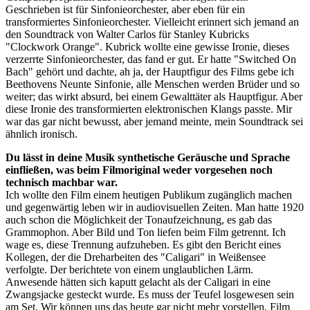
Geschrieben ist für Sinfonieorchester, aber eben für ein
transformiertes Sinfonieorchester. Vielleicht erinnert sich jemand an
den Soundtrack von Walter Carlos für Stanley Kubricks
"Clockwork Orange". Kubrick wollte eine gewisse Ironie, dieses
verzerrte Sinfonieorchester, das fand er gut. Er hatte "Switched On
Bach" gehört und dachte, ah ja, der Hauptfigur des Films gebe ich
Beethovens Neunte Sinfonie, alle Menschen werden Brüder und so
weiter; das wirkt absurd, bei einem Gewalttäter als Hauptfigur. Aber
diese Ironie des transformierten elektronischen Klangs passte. Mir
war das gar nicht bewusst, aber jemand meinte, mein Soundtrack sei
ähnlich ironisch.
Du lässt in deine Musik synthetische Geräusche und Sprache
einfließen, was beim Filmoriginal weder vorgesehen noch
technisch machbar war.
Ich wollte den Film einem heutigen Publikum zugänglich machen
und gegenwärtig leben wir in audiovisuellen Zeiten. Man hatte 1920
auch schon die Möglichkeit der Tonaufzeichnung, es gab das
Grammophon. Aber Bild und Ton liefen beim Film getrennt. Ich
wage es, diese Trennung aufzuheben. Es gibt den Bericht eines
Kollegen, der die Dreharbeiten des "Caligari" in Weißensee
verfolgte. Der berichtete von einem unglaublichen Lärm.
Anwesende hätten sich kaputt gelacht als der Caligari in eine
Zwangsjacke gesteckt wurde. Es muss der Teufel losgewesen sein
am Set. Wir können uns das heute gar nicht mehr vorstellen, Film