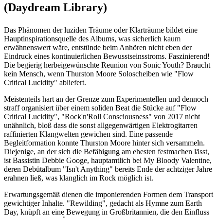
(Daydream Library)
Das Phänomen der luziden Träume oder Klarträume bildet eine
Hauptinspirationsquelle des Albums, was sicherlich kaum
erwähnenswert wäre, entstünde beim Anhören nicht eben der
Eindruck eines kontinuierlichen Bewusstseinsstroms. Faszinierend!
Die begierig herbeigewünschte Reunion von Sonic Youth? Braucht
kein Mensch, wenn Thurston Moore Soloscheiben wie "Flow
Critical Lucidity" abliefert.
Meistenteils hart an der Grenze zum Experimentellen und dennoch
straff organisiert über einem soliden Beat die Stücke auf "Flow
Critical Lucidity", "Rock'n'Roll Consciousness" von 2017 nicht
unähnlich, bloß dass die sonst allgegenwärtigen Elektrogitarren
raffinierten Klangwelten gewichen sind. Eine passende
Begleitformation konnte Thurston Moore hinter sich versammeln.
Diejenige, an der sich die Befähigung am ehesten festmachen lässt,
ist Bassistin Debbie Googe, hauptamtlich bei My Bloody Valentine,
deren Debütalbum "Isn't Anything" bereits Ende der achtziger Jahre
erahnen ließ, was klanglich im Rock möglich ist.
Erwartungsgemäß dienen die imponierenden Formen dem Transport
gewichtiger Inhalte. "Rewilding", gedacht als Hymne zum Earth
Day, knüpft an eine Bewegung in Großbritannien, die den Einfluss