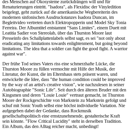
des Menschen auf Ökosysteme zurückdrängen will und für
Renaturierungen eintritt. "Isadora", als Flexidisc der Vinyledition
beigelegt, geht zurück auf die amerikanische Wegbereiterin des
modernen sinfonischen Ausdruckstanzes Isadora Duncan, im
Begleitvideo vertreten durch Elektropopperin und Model Sky Tonia
Ferreira. Der Albumtitel entstammt "Sans Limites", einem Duett mit
Leatitia Sadier von Stereolab, über das Thurston Moore laut
Presseinfo des Schallplattenlabels selbst sagt, es sei "not only about
eradicating any limitations towards enlightenment, but going beyond
limitations. The idea that a soldier can fight the good fight. A warrior
against war".
Der frühe Tod seines Vaters riss eine schmerzhafte Lücke, die
Thurston Moore zu füllen vermochte mit Hilfe der Musik, der
Literatur, der Kunst, die im Elternhaus stets präsent waren, und
entwickelte die Idee, dass "the human condition could be improved
by the way of an artist's creative vision", wie nachzulesen in seiner
Autobiographie "Sonic Life". Seit durch den älteren Bruder mit den
Kingsmen und deren "Louie Louie" vertraut gemacht, ist Thurston
Moore der Rockgeschichte von Markstein zu Markstein gefolgt und
schuf mit Sonic Youth selbst eine höchst individuelle Variation. Nie
aufgegeben dabei der Gedanke, dass Rockmusik
gesellschaftspolitisch eine ernstzunehmende, gestalterische Kraft
sein könnte. "Flow Critical Lucidity" steht in derselben Tradition.
Ein Album, das den Alltag reicher macht, unbedingt!