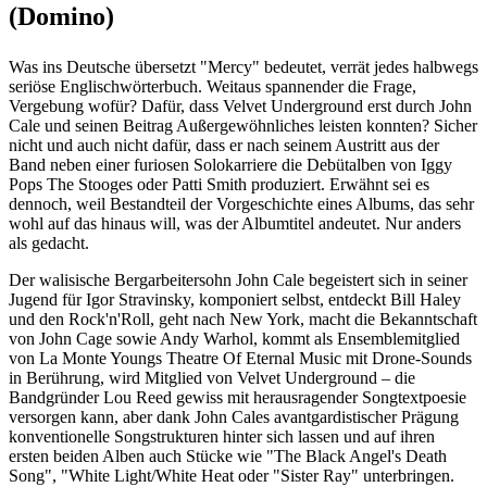
(Domino)
Was ins Deutsche übersetzt "Mercy" bedeutet, verrät jedes halbwegs
seriöse Englischwörterbuch. Weitaus spannender die Frage,
Vergebung wofür? Dafür, dass Velvet Underground erst durch John
Cale und seinen Beitrag Außergewöhnliches leisten konnten? Sicher
nicht und auch nicht dafür, dass er nach seinem Austritt aus der
Band neben einer furiosen Solokarriere die Debütalben von Iggy
Pops The Stooges oder Patti Smith produziert. Erwähnt sei es
dennoch, weil Bestandteil der Vorgeschichte eines Albums, das sehr
wohl auf das hinaus will, was der Albumtitel andeutet. Nur anders
als gedacht.
Der walisische Bergarbeitersohn John Cale begeistert sich in seiner
Jugend für Igor Stravinsky, komponiert selbst, entdeckt Bill Haley
und den Rock'n'Roll, geht nach New York, macht die Bekanntschaft
von John Cage sowie Andy Warhol, kommt als Ensemblemitglied
von La Monte Youngs Theatre Of Eternal Music mit Drone-Sounds
in Berührung, wird Mitglied von Velvet Underground – die
Bandgründer Lou Reed gewiss mit herausragender Songtextpoesie
versorgen kann, aber dank John Cales avantgardistischer Prägung
konventionelle Songstrukturen hinter sich lassen und auf ihren
ersten beiden Alben auch Stücke wie "The Black Angel's Death
Song", "White Light/White Heat oder "Sister Ray" unterbringen.