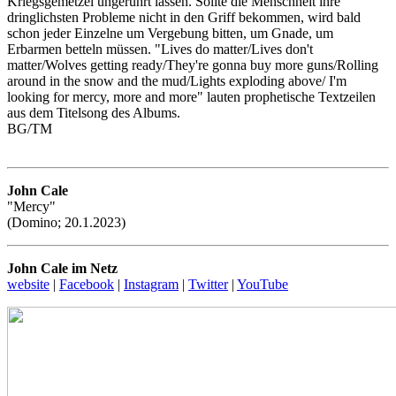
Kriegsgemetzel ungerührt lassen. Sollte die Menschheit ihre
dringlichsten Probleme nicht in den Griff bekommen, wird bald
schon jeder Einzelne um Vergebung bitten, um Gnade, um
Erbarmen betteln müssen. "Lives do matter/Lives don't
matter/Wolves getting ready/They're gonna buy more guns/Rolling
around in the snow and the mud/Lights exploding above/ I'm
looking for mercy, more and more" lauten prophetische Textzeilen
aus dem Titelsong des Albums.
BG/TM
John Cale
"Mercy"
(Domino; 20.1.2023)
John Cale im Netz
website
|
Facebook
|
Instagram
|
Twitter
|
YouTube