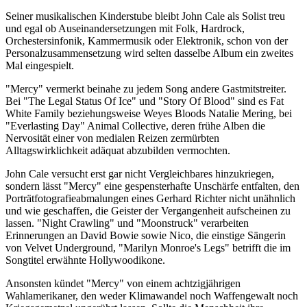
Seiner musikalischen Kinderstube bleibt John Cale als Solist treu
und egal ob Auseinandersetzungen mit Folk, Hardrock,
Orchestersinfonik, Kammermusik oder Elektronik, schon von der
Personalzusammensetzung wird selten dasselbe Album ein zweites
Mal eingespielt.
"Mercy" vermerkt beinahe zu jedem Song andere Gastmitstreiter.
Bei "The Legal Status Of Ice" und "Story Of Blood" sind es Fat
White Family beziehungsweise Weyes Bloods Natalie Mering, bei
"Everlasting Day" Animal Collective, deren frühe Alben die
Nervosität einer von medialen Reizen zermürbten
Alltagswirklichkeit adäquat abzubilden vermochten.
John Cale versucht erst gar nicht Vergleichbares hinzukriegen,
sondern lässt "Mercy" eine gespensterhafte Unschärfe entfalten, den
Porträtfotografieabmalungen eines Gerhard Richter nicht unähnlich
und wie geschaffen, die Geister der Vergangenheit aufscheinen zu
lassen. "Night Crawling" und "Moonstruck" verarbeiten
Erinnerungen an David Bowie sowie Nico, die einstige Sängerin
von Velvet Underground, "Marilyn Monroe's Legs" betrifft die im
Songtitel erwähnte Hollywoodikone.
Ansonsten kündet "Mercy" von einem achtzigjährigen
Wahlamerikaner, den weder Klimawandel noch Waffengewalt noch