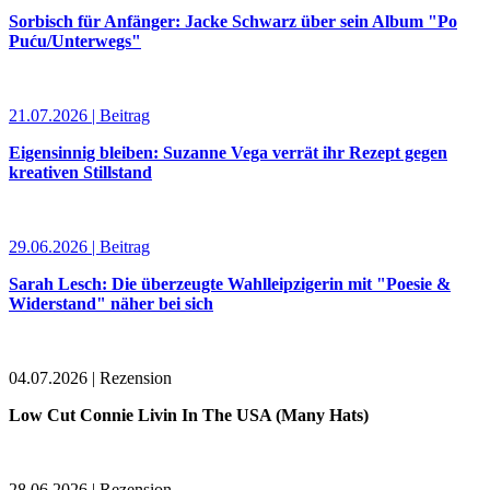
Sorbisch für Anfänger: Jacke Schwarz über sein Album "Po
Puću/Unterwegs"
21.07.2026 | Beitrag
Eigensinnig bleiben: Suzanne Vega verrät ihr Rezept gegen
kreativen Stillstand
29.06.2026 | Beitrag
Sarah Lesch: Die überzeugte Wahlleipzigerin mit "Poesie &
Widerstand" näher bei sich
04.07.2026 | Rezension
Low Cut Connie Livin In The USA (Many Hats)
28.06.2026 | Rezension