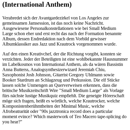
(International Anthem)
Verabredet sich der Avantgardezirkel von Los Angeles zur
gemeinsamen Jamsession, ist das noch keine Nachricht.
Ausgewiesene Personalkonstellationen wie bei Small Medium
Large schon eher und erst recht das nach der Formation benannte
Album, dessen Endredaktion nach dem Vorbild gewisser
Albumklassiker aus Jazz und Krautrock vorgenommen wurde.
Auf den einen Kreativchef, der die Richtung vorgibt, konnten sie
verzichten. Jeder der Beteiligten ist eine wohlbekannte Hausnummer
im Labelkosmos von International Anthem, als da wären Bassistin
Anna Butterss, Analogsynthesizerwizard Jeremiah Chiu,
Saxophonist Josh Johnson, Gitarrist Gregory Uhlmann sowie
Booker Stardrum an Schlagzeug und Perkussion. Die elf Stücke
lassen solche Unmengen an Querverweisen erkennen, dass die
britische Musikzeitschrift Wire "Small Medium Large" als Vorlage
fürs nächste lustige Musikquiz empfiehlt. Die geneigte Hörerschaft
möge sich fragen, heißt es wörtlich, welche Krautrocker, welche
Komponistenberühmtheiten der Minimal Music, welche
Afrobeatrarität oder "90s jazztronica record does a particular
moment evince? Which masterwork of Teo Macero tape-splicing do
you hear?"