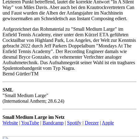
Letzteren Punkt betreffend, lautet die korrekte Antwort "In A Silent
Way" von Miles Davis. Aber auch bei den Krautrockvertretern Can
und Faust wurden die Alben der Anfangsjahre im Nachhinein
gewissermaßen am Schneidetisch aus Instant Composing ediert.
Aufgezeichnet das Rohmaterial zu "Small Medium Large" im
Enfield Tennis Academy, einer unter dem Kürzel ETA geführten
Cocktailbar von Highland Park, Los Angeles, der Welt zur Kenntnis
gebracht 2022 durch Jeff Parkers Doppelalbum "Mondays At The
Enfield Tennis Academy". Der Recording Engineer damals wie
diesmal Bryce Gonzales, ein vehementer Verfechter analoger
Aufnahmetechnik. Das Aufnahmegerät seiner Wahl ist ein tragbares
Spulentonbandgerät vom Typ Nagra.
Bernd Gürtler/TM
SML
"Small Medium Large"
(International Anthem; 28.6.24)
Small Medium Large im Netz
Website
|
YouTube
|
Bandcamp
|
Spotify
|
Deezer
|
Apple