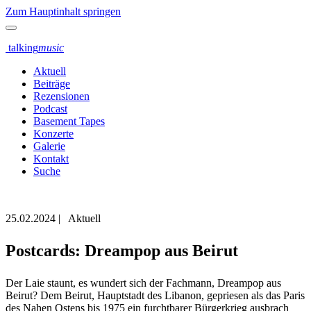
Zum Hauptinhalt springen
talking
music
Aktuell
Beiträge
Rezensionen
Podcast
Basement Tapes
Konzerte
Galerie
Kontakt
Suche
25.02.2024
|
Aktuell
Postcards: Dreampop aus Beirut
Der Laie staunt, es wundert sich der Fachmann, Dreampop aus
Beirut? Dem Beirut, Hauptstadt des Libanon, gepriesen als das Paris
des Nahen Ostens bis 1975 ein furchtbarer Bürgerkrieg ausbrach