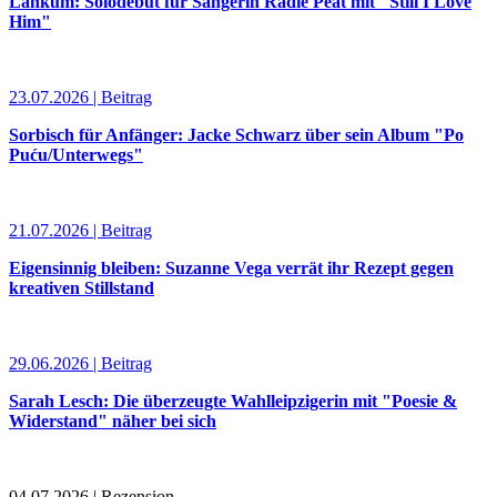
Lankum: Solodebüt für Sängerin Radie Peat mit "Still I Love
Him"
23.07.2026 | Beitrag
Sorbisch für Anfänger: Jacke Schwarz über sein Album "Po
Puću/Unterwegs"
21.07.2026 | Beitrag
Eigensinnig bleiben: Suzanne Vega verrät ihr Rezept gegen
kreativen Stillstand
29.06.2026 | Beitrag
Sarah Lesch: Die überzeugte Wahlleipzigerin mit "Poesie &
Widerstand" näher bei sich
04.07.2026 | Rezension