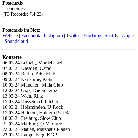
Postcards
"Tenderness"
(T3 Records; 7.4.23)
Postcards im Netz
Website
|
Facebook
|
Instagram
|
Twitter
|
YouTube
|
Spotify
|
Apple
|
Soundcloud
Konzerte
06.03.24 Leipzig, Moritzbastei
07.03.24 Dresden, Ostpol
08.03.24 Berlin, Privatclub
09.03.24 Karlsruhe, Kohi
10.03.24 München, Milla Club
12.03.24 Graz, Die Scherbe
13.03.24 Wien, Rhiz
15.03.24 Düsseldorf, Pitcher
16.03.24 Holzminden, U-Rock
17.03.24 Haldern, Haldern Pop Bar
18.03.24 Freiburg, Slow Club
21.03.24 Marburg, Q Marburg
22.03.24 Plauen, Malzhaus Plauen
23.03.24 Langenberg, KGB