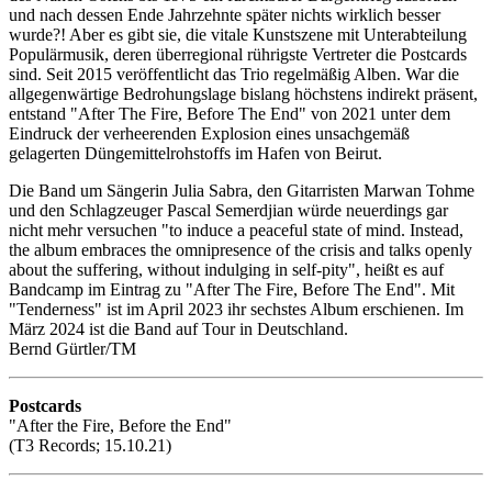
und nach dessen Ende Jahrzehnte später nichts wirklich besser
wurde?! Aber es gibt sie, die vitale Kunstszene mit Unterabteilung
Populärmusik, deren überregional rührigste Vertreter die Postcards
sind. Seit 2015 veröffentlicht das Trio regelmäßig Alben. War die
allgegenwärtige Bedrohungslage bislang höchstens indirekt präsent,
entstand "After The Fire, Before The End" von 2021 unter dem
Eindruck der verheerenden Explosion eines unsachgemäß
gelagerten Düngemittelrohstoffs im Hafen von Beirut.
Die Band um Sängerin Julia Sabra, den Gitarristen Marwan Tohme
und den Schlagzeuger Pascal Semerdjian würde neuerdings gar
nicht mehr versuchen "to induce a peaceful state of mind. Instead,
the album embraces the omnipresence of the crisis and talks openly
about the suffering, without indulging in self-pity", heißt es auf
Bandcamp im Eintrag zu "After The Fire, Before The End". Mit
"Tenderness" ist im April 2023 ihr sechstes Album erschienen. Im
März 2024 ist die Band auf Tour in Deutschland.
Bernd Gürtler/TM
Postcards
"After the Fire, Before the End"
(T3 Records; 15.10.21)