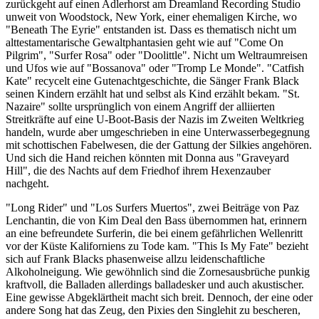
zurückgeht auf einen Adlerhorst am Dreamland Recording Studio
unweit von Woodstock, New York, einer ehemaligen Kirche, wo
"Beneath The Eyrie" entstanden ist. Dass es thematisch nicht um
alttestamentarische Gewaltphantasien geht wie auf "Come On
Pilgrim", "Surfer Rosa" oder "Doolittle". Nicht um Weltraumreisen
und Ufos wie auf "Bossanova" oder "Tromp Le Monde". "Catfish
Kate" recycelt eine Gutenachtgeschichte, die Sänger Frank Black
seinen Kindern erzählt hat und selbst als Kind erzählt bekam. "St.
Nazaire" sollte ursprünglich von einem Angriff der alliierten
Streitkräfte auf eine U-Boot-Basis der Nazis im Zweiten Weltkrieg
handeln, wurde aber umgeschrieben in eine Unterwasserbegegnung
mit schottischen Fabelwesen, die der Gattung der Silkies angehören.
Und sich die Hand reichen könnten mit Donna aus "Graveyard
Hill", die des Nachts auf dem Friedhof ihrem Hexenzauber
nachgeht.
"Long Rider" und "Los Surfers Muertos", zwei Beiträge von Paz
Lenchantin, die von Kim Deal den Bass übernommen hat, erinnern
an eine befreundete Surferin, die bei einem gefährlichen Wellenritt
vor der Küste Kaliforniens zu Tode kam. "This Is My Fate" bezieht
sich auf Frank Blacks phasenweise allzu leidenschaftliche
Alkoholneigung. Wie gewöhnlich sind die Zornesausbrüche punkig
kraftvoll, die Balladen allerdings balladesker und auch akustischer.
Eine gewisse Abgeklärtheit macht sich breit. Dennoch, der eine oder
andere Song hat das Zeug, den Pixies den Singlehit zu bescheren,