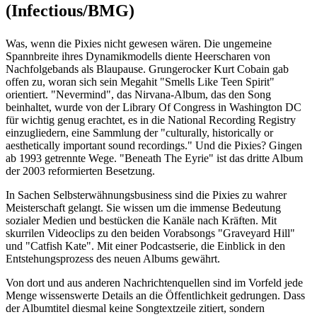
(Infectious/BMG)
Was, wenn die Pixies nicht gewesen wären. Die ungemeine
Spannbreite ihres Dynamikmodells diente Heerscharen von
Nachfolgebands als Blaupause. Grungerocker Kurt Cobain gab
offen zu, woran sich sein Megahit "Smells Like Teen Spirit"
orientiert. "Nevermind", das Nirvana-Album, das den Song
beinhaltet, wurde von der Library Of Congress in Washington DC
für wichtig genug erachtet, es in die National Recording Registry
einzugliedern, eine Sammlung der "culturally, historically or
aesthetically important sound recordings." Und die Pixies? Gingen
ab 1993 getrennte Wege. "Beneath The Eyrie" ist das dritte Album
der 2003 reformierten Besetzung.
In Sachen Selbsterwähnungsbusiness sind die Pixies zu wahrer
Meisterschaft gelangt. Sie wissen um die immense Bedeutung
sozialer Medien und bestücken die Kanäle nach Kräften. Mit
skurrilen Videoclips zu den beiden Vorabsongs "Graveyard Hill"
und "Catfish Kate". Mit einer Podcastserie, die Einblick in den
Entstehungsprozess des neuen Albums gewährt.
Von dort und aus anderen Nachrichtenquellen sind im Vorfeld jede
Menge wissenswerte Details an die Öffentlichkeit gedrungen. Dass
der Albumtitel diesmal keine Songtextzeile zitiert, sondern