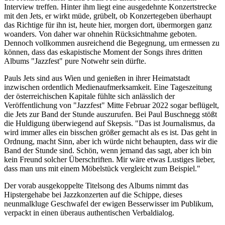
Interview treffen. Hinter ihm liegt eine ausgedehnte Konzertstrecke
mit den Jets, er wirkt müde, grübelt, ob Konzertegeben überhaupt
das Richtige für ihn ist, heute hier, morgen dort, übermorgen ganz
woanders. Von daher war ohnehin Rücksichtnahme geboten.
Dennoch vollkommen ausreichend die Begegnung, um ermessen zu
können, dass das eskapistische Moment der Songs ihres dritten
Albums "Jazzfest" pure Notwehr sein dürfte.
Pauls Jets sind aus Wien und genießen in ihrer Heimatstadt
inzwischen ordentlich Medienaufmerksamkeit. Eine Tageszeitung
der österreichischen Kapitale fühlte sich anlässlich der
Veröffentlichung von "Jazzfest" Mitte Februar 2022 sogar beflügelt,
die Jets zur Band der Stunde auszurufen. Bei Paul Buschnegg stößt
die Huldigung überwiegend auf Skepsis. "Das ist Journalismus, da
wird immer alles ein bisschen größer gemacht als es ist. Das geht in
Ordnung, macht Sinn, aber ich würde nicht behaupten, dass wir die
Band der Stunde sind. Schön, wenn jemand das sagt, aber ich bin
kein Freund solcher Überschriften. Mir wäre etwas Lustiges lieber,
dass man uns mit einem Möbelstück vergleicht zum Beispiel."
Der vorab ausgekoppelte Titelsong des Albums nimmt das
Hipstergehabe bei Jazzkonzerten auf die Schippe, dieses
neunmalkluge Geschwafel der ewigen Besserwisser im Publikum,
verpackt in einen überaus authentischen Verbaldialog.