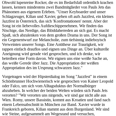
Obwohl lupenreine Rocker, die es im Bedarfsfall ordentlich krachen
lassen, kennen mindestens zwei Bandmitglieder von Pauls Jets das
Phänomen aus eigenem Erleben. "Unser Keyboarder und unser
Schlagzeuger, Kilian und Xavier, gehen oft aufs Jazzfest, ein kleines
Jazzfest in Österreich, das sich 'Konfrontationen' nennt. Aber der
Song ist ein liebevolles Aufdieschippenehmen. Wir finden das
Nischige, das Nerdige, das Blöddaherreden an sich gut. Es macht
Spaß, sich abzulenken von dem großen Drama in uns. Der Song ist
ein Gegenentwurf zur Melancholie, zum tiefsinnig indieboyisch
Verweinten unserer Songs. Eine Antithese zur Traurigkeit, wir
rappen einfach drauflos und eignen uns Dinge an. Über kulturelle
Aneignung wird gerade viel gesprochen, und ich denke, wir
betreiben eine Form davon. Wir eignen uns eine weiße Sache an,
das weiße Gerede über Jazz. Die Appropriation der weißen
Appropriation des im Ursprung schwarzen Jazz."
Vorgetragen wird der Hipsterdialog im Song "Jazzfest" in einem
Schönbrunner Hochwienerisch wie gesprochen von Kaiser Leopold
oder Falco, um sich vom Alltagsduktus der Normalbürger
abzuheben. In welcher der beiden Welten würden sich Pauls Jets
verorten? "Wir verorten uns nirgends, wir sind gar nicht alle aus
Wien. Romy, unsere Bassistin, kommt aus Kroatien und fand nach
einem Lebensabschnitt in München zur Band. Xavier wurde in
Frankreich geboren, Kilian stammt aus dem Burgenland. Wir sind
wie Steine, aufgesammelt am Wegesrand und versuchen,