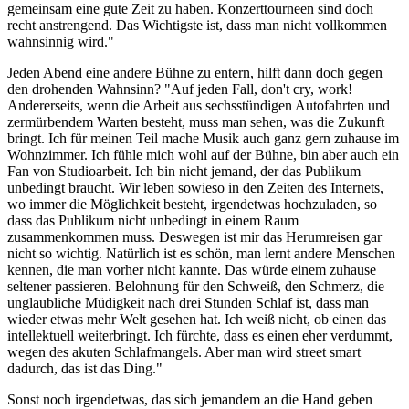
gemeinsam eine gute Zeit zu haben. Konzerttourneen sind doch
recht anstrengend. Das Wichtigste ist, dass man nicht vollkommen
wahnsinnig wird."
Jeden Abend eine andere Bühne zu entern, hilft dann doch gegen
den drohenden Wahnsinn? "Auf jeden Fall, don't cry, work!
Andererseits, wenn die Arbeit aus sechsstündigen Autofahrten und
zermürbendem Warten besteht, muss man sehen, was die Zukunft
bringt. Ich für meinen Teil mache Musik auch ganz gern zuhause im
Wohnzimmer. Ich fühle mich wohl auf der Bühne, bin aber auch ein
Fan von Studioarbeit. Ich bin nicht jemand, der das Publikum
unbedingt braucht. Wir leben sowieso in den Zeiten des Internets,
wo immer die Möglichkeit besteht, irgendetwas hochzuladen, so
dass das Publikum nicht unbedingt in einem Raum
zusammenkommen muss. Deswegen ist mir das Herumreisen gar
nicht so wichtig. Natürlich ist es schön, man lernt andere Menschen
kennen, die man vorher nicht kannte. Das würde einem zuhause
seltener passieren. Belohnung für den Schweiß, den Schmerz, die
unglaubliche Müdigkeit nach drei Stunden Schlaf ist, dass man
wieder etwas mehr Welt gesehen hat. Ich weiß nicht, ob einen das
intellektuell weiterbringt. Ich fürchte, dass es einen eher verdummt,
wegen des akuten Schlafmangels. Aber man wird street smart
dadurch, das ist das Ding."
Sonst noch irgendetwas, das sich jemandem an die Hand geben