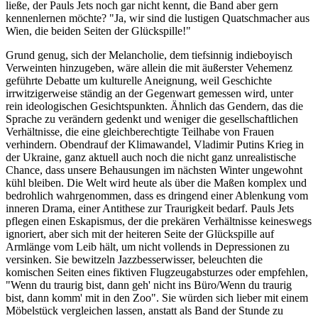
ließe, der Pauls Jets noch gar nicht kennt, die Band aber gern
kennenlernen möchte? "Ja, wir sind die lustigen Quatschmacher aus
Wien, die beiden Seiten der Glückspille!"
Grund genug, sich der Melancholie, dem tiefsinnig indieboyisch
Verweinten hinzugeben, wäre allein die mit äußerster Vehemenz
geführte Debatte um kulturelle Aneignung, weil Geschichte
irrwitzigerweise ständig an der Gegenwart gemessen wird, unter
rein ideologischen Gesichtspunkten. Ähnlich das Gendern, das die
Sprache zu verändern gedenkt und weniger die gesellschaftlichen
Verhältnisse, die eine gleichberechtigte Teilhabe von Frauen
verhindern. Obendrauf der Klimawandel, Vladimir Putins Krieg in
der Ukraine, ganz aktuell auch noch die nicht ganz unrealistische
Chance, dass unsere Behausungen im nächsten Winter ungewohnt
kühl bleiben. Die Welt wird heute als über die Maßen komplex und
bedrohlich wahrgenommen, dass es dringend einer Ablenkung vom
inneren Drama, einer Antithese zur Traurigkeit bedarf. Pauls Jets
pflegen einen Eskapismus, der die prekären Verhältnisse keineswegs
ignoriert, aber sich mit der heiteren Seite der Glückspille auf
Armlänge vom Leib hält, um nicht vollends in Depressionen zu
versinken. Sie bewitzeln Jazzbesserwisser, beleuchten die
komischen Seiten eines fiktiven Flugzeugabsturzes oder empfehlen,
"Wenn du traurig bist, dann geh' nicht ins Büro/Wenn du traurig
bist, dann komm' mit in den Zoo". Sie würden sich lieber mit einem
Möbelstück vergleichen lassen, anstatt als Band der Stunde zu