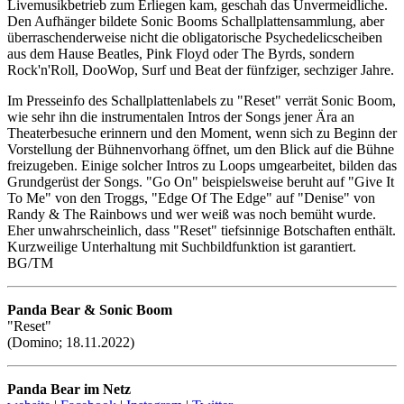
Livemusikbetrieb zum Erliegen kam, geschah das Unvermeidliche.
Den Aufhänger bildete Sonic Booms Schallplattensammlung, aber
überraschenderweise nicht die obligatorische Psychedelicscheiben
aus dem Hause Beatles, Pink Floyd oder The Byrds, sondern
Rock'n'Roll, DooWop, Surf und Beat der fünfziger, sechziger Jahre.
Im Presseinfo des Schallplattenlabels zu "Reset" verrät Sonic Boom,
wie sehr ihn die instrumentalen Intros der Songs jener Ära an
Theaterbesuche erinnern und den Moment, wenn sich zu Beginn der
Vorstellung der Bühnenvorhang öffnet, um den Blick auf die Bühne
freizugeben. Einige solcher Intros zu Loops umgearbeitet, bilden das
Grundgerüst der Songs. "Go On" beispielsweise beruht auf "Give It
To Me" von den Troggs, "Edge Of The Edge" auf "Denise" von
Randy & The Rainbows und wer weiß was noch bemüht wurde.
Eher unwahrscheinlich, dass "Reset" tiefsinnige Botschaften enthält.
Kurzweilige Unterhaltung mit Suchbildfunktion ist garantiert.
BG/TM
Panda Bear & Sonic Boom
"Reset"
(Domino; 18.11.2022)
Panda Bear im Netz