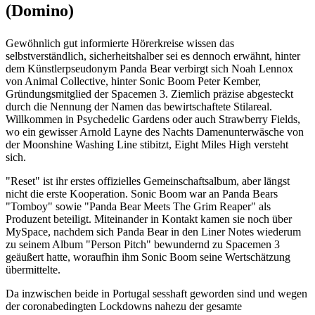
(Domino)
Gewöhnlich gut informierte Hörerkreise wissen das
selbstverständlich, sicherheitshalber sei es dennoch erwähnt, hinter
dem Künstlerpseudonym Panda Bear verbirgt sich Noah Lennox
von Animal Collective, hinter Sonic Boom Peter Kember,
Gründungsmitglied der Spacemen 3. Ziemlich präzise abgesteckt
durch die Nennung der Namen das bewirtschaftete Stilareal.
Willkommen in Psychedelic Gardens oder auch Strawberry Fields,
wo ein gewisser Arnold Layne des Nachts Damenunterwäsche von
der Moonshine Washing Line stibitzt, Eight Miles High versteht
sich.
"Reset" ist ihr erstes offizielles Gemeinschaftsalbum, aber längst
nicht die erste Kooperation. Sonic Boom war an Panda Bears
"Tomboy" sowie "Panda Bear Meets The Grim Reaper" als
Produzent beteiligt. Miteinander in Kontakt kamen sie noch über
MySpace, nachdem sich Panda Bear in den Liner Notes wiederum
zu seinem Album "Person Pitch" bewundernd zu Spacemen 3
geäußert hatte, woraufhin ihm Sonic Boom seine Wertschätzung
übermittelte.
Da inzwischen beide in Portugal sesshaft geworden sind und wegen
der coronabedingten Lockdowns nahezu der gesamte