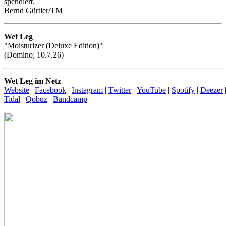
spendiert.
Bernd Gürtler/TM
Wet Leg
"Moisturizer (Deluxe Edition)"
(Domino; 10.7.26)
Wet Leg im Netz
Website
|
Facebook
|
Instagram
|
Twitter
|
YouTube
|
Spotify
|
Deezer
Tidal
|
Qobuz
|
Bandcamp