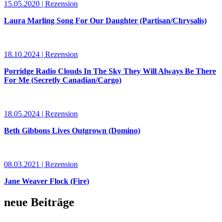
15.05.2020 | Rezension
Laura Marling Song For Our Daughter (Partisan/Chrysalis)
18.10.2024 | Rezension
Porridge Radio Clouds In The Sky They Will Always Be There
For Me (Secretly Canadian/Cargo)
18.05.2024 | Rezension
Beth Gibbons Lives Outgrown (Domino)
08.03.2021 | Rezension
Jane Weaver Flock (Fire)
neue Beiträge