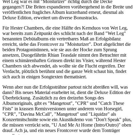
Wet Leg war es mit "Moisturizer" richtig durch die Decke
gegangen?! Die Briten expandieren vorübergehend in die Breite und
veröffentlichen fragliches Album kurzerhand erneut, diesmal als
Deluxe Edition, erweitert um diverse Bonustracks.
Für Hester Chambers, die eine Hälfte des Kernduos von Wet Leg,
war bereits zum Zeitpunkt des schlicht nach der Band "Wet Leg"
benannten Debütalbums ein vertretbares Maß an Erfolgsbilanz
erreicht, siehe das Frontcover zu "Moisturizer". Dort abgelichtet die
beiden Protagonistinnen, wie sie aus der Hocke zum Sprung
ansetzen, Duogefährtin Rhian Teasdale nimmt den Betrachter mit
einem schimärenhaften Grinsen direkt ins Visier, während Hester
Chambers sich abwendet, als wollte sie die Flucht ergreifen. Der
Verdacht, plötzlich berühmt und die ganze Welt schaut hin, findet
sich auch in einigen Songtexten thematisiert.
Wenn aber nun die Erfolgssträhne partout nicht abreißen will, was
dann? Bis neues Material erarbeitet ist, dient die Deluxe Edition der
Überbrückung. Zusätzlich zu den dreizehn Songs des
Albumoriginals, gibt es "Mangetout", "CPR" und "Catch These
Fists" in krassen Remixversionen unter anderem von Horsegirl,
"CPR", "Davina McCall", "Mangetout" und "Liquidze" als
Konzertmitschnitte sowie ein Akustikdemo von "Don't Speak" plus,
die müssen verrückt sein, "U And Me At Home (Intro/Outro)" oben
drauf. Ach ja, und ein neues Frontcover wurde dem Tonträger