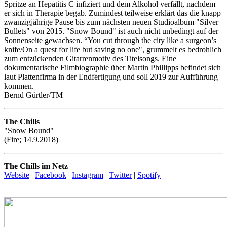
Spritze an Hepatitis C infiziert und dem Alkohol verfällt, nachdem
er sich in Therapie begab. Zumindest teilweise erklärt das die knapp
zwanzigjährige Pause bis zum nächsten neuen Studioalbum "Silver
Bullets" von 2015. "Snow Bound" ist auch nicht unbedingt auf der
Sonnenseite gewachsen. “You cut through the city like a surgeon’s
knife/On a quest for life but saving no one", grummelt es bedrohlich
zum entzückenden Gitarrenmotiv des Titelsongs. Eine
dokumentarische Filmbiographie über Martin Phillipps befindet sich
laut Plattenfirma in der Endfertigung und soll 2019 zur Aufführung
kommen.
Bernd Gürtler/TM
The Chills
"Snow Bound"
(Fire; 14.9.2018)
The Chills im Netz
Website
|
Facebook
|
Instagram
|
Twitter
|
Spotify