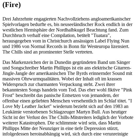
(Fire)
Drei Jahrzehnte engagierten Nachvollziehens angloamerikanischer
Spielvorlagen bedurfte es, bis neuseeländischer Rock endlich in der
westlichen Hemisphäre der Nordhalbkugel Beachtung fand. Zum
Durchbruch verhalf eine Compilation, betitelt "Tuatara",
herausgegeben vom in Christchurch ansässigen Label Flying Nun
und 1986 von Normal Records in Bonn für Westeuropa lizensiert.
The Chills sind an prominenter Stelle vertreten.
Das Markenzeichen der in Dunedin gegründeten Band um Sänger
und Songschreiber Martin Phillipps ist ein ans elektrische Gitarren-
Jingle-Jangle der amerikanischen The Byrds erinnernder Sound mit
massiven Ohrwurmqualitäten. Wobei der Inhalt oft im krassen
Widerspruch zur charmanten Verpackung steht. Zwei ihrer
bekanntesten Songs handeln vom Tod. Das eher wohl fiktive "Pink
Frost" beschreibt das panische Entsetzen von jemandem, der
offenbar einen geliebten Menschen versehentlich im Schlaf tötet. "I
Love My Leather Jacket" wiederum bezieht sich auf den 1983 an
Leukämie verstorbenen Schlagzeuger Martyn Bull. Aus heutiger
Sicht ist der Verlust des The Chills-Mitstreiters lediglich der Vorbote
weiterer Katastrophen. Die schlimmste wird sein, dass Martin
Phillipps Mitte der Neunziger in eine tiefe Depression stürzt,
infolgedessen heroinabhängig wird, sich durch eine verunreinigte