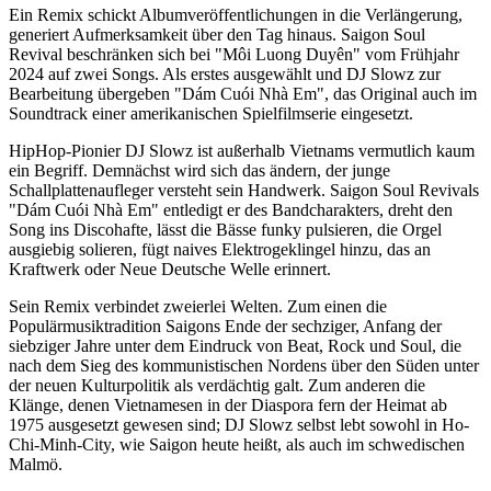
Ein Remix schickt Albumveröffentlichungen in die Verlängerung,
generiert Aufmerksamkeit über den Tag hinaus. Saigon Soul
Revival beschränken sich bei "Môi Luong Duyên" vom Frühjahr
2024 auf zwei Songs. Als erstes ausgewählt und DJ Slowz zur
Bearbeitung übergeben "Dám Cuói Nhà Em", das Original auch im
Soundtrack einer amerikanischen Spielfilmserie eingesetzt.
HipHop-Pionier DJ Slowz ist außerhalb Vietnams vermutlich kaum
ein Begriff. Demnächst wird sich das ändern, der junge
Schallplattenaufleger versteht sein Handwerk. Saigon Soul Revivals
"Dám Cuói Nhà Em" entledigt er des Bandcharakters, dreht den
Song ins Discohafte, lässt die Bässe funky pulsieren, die Orgel
ausgiebig solieren, fügt naives Elektrogeklingel hinzu, das an
Kraftwerk oder Neue Deutsche Welle erinnert.
Sein Remix verbindet zweierlei Welten. Zum einen die
Populärmusiktradition Saigons Ende der sechziger, Anfang der
siebziger Jahre unter dem Eindruck von Beat, Rock und Soul, die
nach dem Sieg des kommunistischen Nordens über den Süden unter
der neuen Kulturpolitik als verdächtig galt. Zum anderen die
Klänge, denen Vietnamesen in der Diaspora fern der Heimat ab
1975 ausgesetzt gewesen sind; DJ Slowz selbst lebt sowohl in Ho-
Chi-Minh-City, wie Saigon heute heißt, als auch im schwedischen
Malmö.