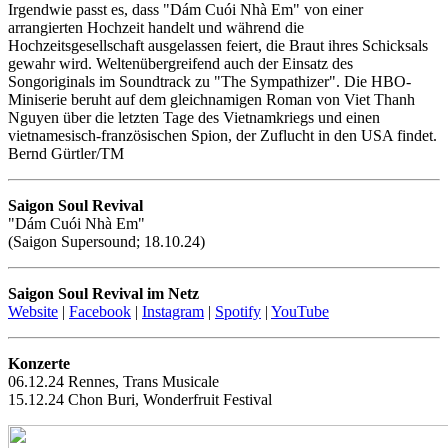
Irgendwie passt es, dass "Dám Cuói Nhà Em" von einer
arrangierten Hochzeit handelt und während die
Hochzeitsgesellschaft ausgelassen feiert, die Braut ihres Schicksals
gewahr wird. Weltenübergreifend auch der Einsatz des
Songoriginals im Soundtrack zu "The Sympathizer". Die HBO-
Miniserie beruht auf dem gleichnamigen Roman von Viet Thanh
Nguyen über die letzten Tage des Vietnamkriegs und einen
vietnamesisch-französischen Spion, der Zuflucht in den USA findet.
Bernd Gürtler/TM
Saigon Soul Revival
"Dám Cuói Nhà Em"
(Saigon Supersound; 18.10.24)
Saigon Soul Revival im Netz
Website
|
Facebook
|
Instagram
|
Spotify
|
YouTube
Konzerte
06.12.24 Rennes, Trans Musicale
15.12.24 Chon Buri, Wonderfruit Festival