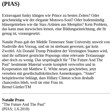
(PIAS)
Extravagant funky klingen wie Prince zu besten Zeiten? Oder
geschmeidig wie der elegante Motown-Soul? Oder bodenständig
bläsergetrieben wie die Stax-Artisten aus Memphis? Kein Problem,
das kann man inzwischen lernen, eine Bildungseinrichtung, die fit
genug ist, vorausgesetzt.
Natalie Prass gab der Middle Tennessee State University unweit von
Nashville den Vorzug, und sie ist strebsam gewesen, gar kein
Zweifel. Als Donald Trump Präsident der Vereinigten Staaten wird,
sind ihr raffiniert gestrickte Popsongs ohne relevante Textaussage
aber doch zu wenig. Das ursprünglich für "The Future And The
Past" bestimmte Material wurde komplett verworfen und in
Kooperation mit Matthew E. White neues geschrieben, jetzt
versehen mit gesellschaftskritischen Anmerkungen. "Sister"
beispielsweise beklagt, dass Hillary Clinton schon deshalb
chancenlos blieb, weil sie eine Frau ist.
Bernd Gürtler/TM
Natalie Prass
"The Future And The Past"
(PIAS; 1.6.2018)