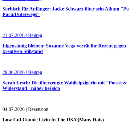
Sorbisch für Anfänger: Jacke Schwarz über sein Album "Po
Puću/Unterwegs"
21.07.2026 | Beitrag
Eigensinnig bleiben: Suzanne Vega verrät ihr Rezept gegen
kreativen Stillstand
29.06.2026 | Beitrag
Sarah Lesch: Die überzeugte Wahlleipzigerin mit "Poesie &
Widerstand" näher bei sich
04.07.2026 | Rezension
Low Cut Connie Livin In The USA (Many Hats)