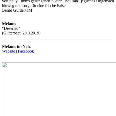
von Sally Timms gesungenen "After The Rain" jegliches Ungemach
hinweg und sorgt für eine frische Brise.
Bernd Gürtler/TM
Mekons
"Deserted"
(Glitterbeat; 29.3.2019)
Mekons im Netz
Website
|
Facebook