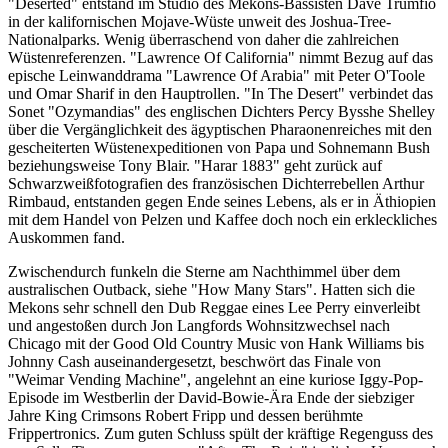
"Deserted" entstand im Studio des Mekons-Bassisten Dave Trumfio
in der kalifornischen Mojave-Wüste unweit des Joshua-Tree-
Nationalparks. Wenig überraschend von daher die zahlreichen
Wüstenreferenzen. "Lawrence Of California" nimmt Bezug auf das
epische Leinwanddrama "Lawrence Of Arabia" mit Peter O'Toole
und Omar Sharif in den Hauptrollen. "In The Desert" verbindet das
Sonet "Ozymandias" des englischen Dichters Percy Bysshe Shelley
über die Vergänglichkeit des ägyptischen Pharaonenreiches mit den
gescheiterten Wüstenexpeditionen von Papa und Sohnemann Bush
beziehungsweise Tony Blair. "Harar 1883" geht zurück auf
Schwarzweißfotografien des französischen Dichterrebellen Arthur
Rimbaud, entstanden gegen Ende seines Lebens, als er in Äthiopien
mit dem Handel von Pelzen und Kaffee doch noch ein erkleckliches
Auskommen fand.
Zwischendurch funkeln die Sterne am Nachthimmel über dem
australischen Outback, siehe "How Many Stars". Hatten sich die
Mekons sehr schnell den Dub Reggae eines Lee Perry einverleibt
und angestoßen durch Jon Langfords Wohnsitzwechsel nach
Chicago mit der Good Old Country Music von Hank Williams bis
Johnny Cash auseinandergesetzt, beschwört das Finale von
"Weimar Vending Machine", angelehnt an eine kuriose Iggy-Pop-
Episode im Westberlin der David-Bowie-Ära Ende der siebziger
Jahre King Crimsons Robert Fripp und dessen berühmte
Frippertronics. Zum guten Schluss spült der kräftige Regenguss des