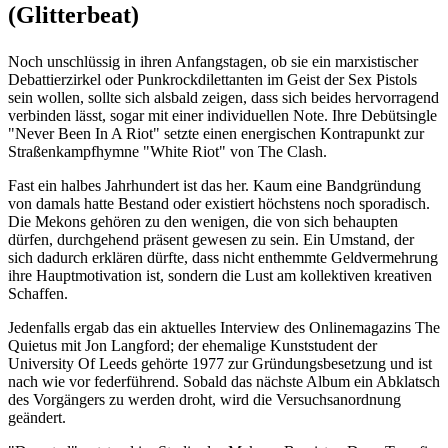
(Glitterbeat)
Noch unschlüssig in ihren Anfangstagen, ob sie ein marxistischer
Debattierzirkel oder Punkrockdilettanten im Geist der Sex Pistols
sein wollen, sollte sich alsbald zeigen, dass sich beides hervorragend
verbinden lässt, sogar mit einer individuellen Note. Ihre Debütsingle
"Never Been In A Riot" setzte einen energischen Kontrapunkt zur
Straßenkampfhymne "White Riot" von The Clash.
Fast ein halbes Jahrhundert ist das her. Kaum eine Bandgründung
von damals hatte Bestand oder existiert höchstens noch sporadisch.
Die Mekons gehören zu den wenigen, die von sich behaupten
dürfen, durchgehend präsent gewesen zu sein. Ein Umstand, der
sich dadurch erklären dürfte, dass nicht enthemmte Geldvermehrung
ihre Hauptmotivation ist, sondern die Lust am kollektiven kreativen
Schaffen.
Jedenfalls ergab das ein aktuelles Interview des Onlinemagazins The
Quietus mit Jon Langford; der ehemalige Kunststudent der
University Of Leeds gehörte 1977 zur Gründungsbesetzung und ist
nach wie vor federführend. Sobald das nächste Album ein Abklatsch
des Vorgängers zu werden droht, wird die Versuchsanordnung
geändert.