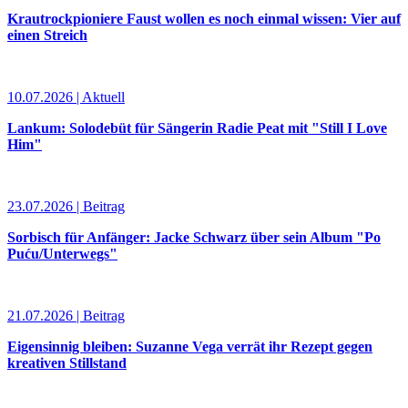
Krautrockpioniere Faust wollen es noch einmal wissen: Vier auf
einen Streich
10.07.2026 | Aktuell
Lankum: Solodebüt für Sängerin Radie Peat mit "Still I Love
Him"
23.07.2026 | Beitrag
Sorbisch für Anfänger: Jacke Schwarz über sein Album "Po
Puću/Unterwegs"
21.07.2026 | Beitrag
Eigensinnig bleiben: Suzanne Vega verrät ihr Rezept gegen
kreativen Stillstand