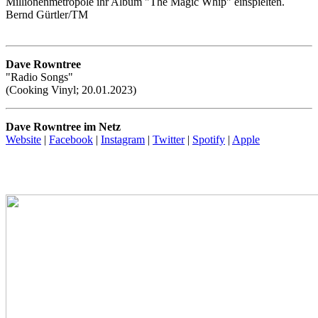
Millionenmetropole ihr Album "The Magic Whip" einspielten.
Bernd Gürtler/TM
Dave Rowntree
"Radio Songs"
(Cooking Vinyl; 20.01.2023)
Dave Rowntree im Netz
Website
|
Facebook
|
Instagram
|
Twitter
|
Spotify
|
Apple