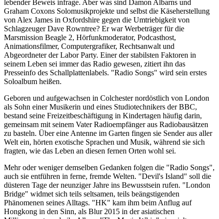
lebender Beweis infrage. Aber was sind Damon Albarns und
Graham Coxons Solomusikprojekte und selbst die Käseherstellung
von Alex James in Oxfordshire gegen die Umtriebigkeit von
Schlagzeuger Dave Rowntree? Er war Werbeträger für die
Marsmission Beagle 2, Hörfunkmoderator, Podcasthost,
Animationsfilmer, Computergrafiker, Rechtsanwalt und
Abgeordneter der Labor Party. Einer der stabilsten Faktoren in
seinem Leben sei immer das Radio gewesen, zitiert ihn das
Presseinfo des Schallplattenlabels. "Radio Songs" wird sein erstes
Soloalbum heißen.
Geboren und aufgewachsen in Colchester nordöstlich von London
als Sohn einer Musikerin und eines Studiotechnikers der BBC,
bestand seine Freizeitbeschäftigung in Kindertagen häufig darin,
gemeinsam mit seinem Vater Radioempfänger aus Radiobausätzen
zu basteln. Über eine Antenne im Garten fingen sie Sender aus aller
Welt ein, hörten exotische Sprachen und Musik, während sie sich
fragten, wie das Leben an diesen fernen Orten wohl sei.
Mehr oder weniger demselben Gedanken folgen die "Radio Songs",
auch sie entführen in ferne, fremde Welten. "Devil's Island" soll die
düsteren Tage der neunziger Jahre ins Bewusstsein rufen. "London
Bridge" widmet sich teils seltsamen, teils beängstigenden
Phänomenen seines Alltags. "HK" kam ihm beim Anflug auf
Hongkong in den Sinn, als Blur 2015 in der asiatischen