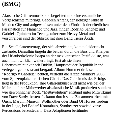
(BMG)
Akustische Gitarrenmusik, die begeistert und eine erstaunliche
Vorgeschichte mitbringt. Geboren Anfang der siebziger Jahre in
Mexico City und aufgewachsen unter dem Eindruck der elterlichen
Faszination für Flamenco und Jazz, finden Rodrigo Sánchez und
Gabriela Quintero im Teenageralter zum Heavy Metal und
verschreiben sind der Stilistik mit ihrer Band Tierra Ácida.
Ein Schallplattenvertrag, der sich abzeichnet, kommt leider nicht
zustande. Daraufhin tingeln die beiden durch die Bars und Kneipen
der Urlauberkolonie Ixtapa an der mexikanischen Pazifikküste, was
auch nicht wirklich weiterbringt. Erst als sie ihren
Lebensmittelpunkt nach Dublin, Hauptstadt der Republik Irland
verlegen, geht es rasant bergauf. Album Nummer drei, schlicht
"Rodrigo y Gabriela" betitelt, vertreibt die Arctic Monkeys 2006
vom Spitzenplatz der irischen Charts. Das Geheimnis des Erfolgs
liegt in der Produktion. Ihre Gitarrenkunst wird nicht wie bei der
Mehrheit ihrer Mitbewerber als akustische Musik produziert sondern
wie gewöhnlicher Rock. "Mettavolution" entstand unter Mitwirkung
von Dave Sardy, bestens bekannt durch seine Zusammenarbeit mit
Oasis, Marylin Manson, Wolfmother oder Band Of Horses, zudem
in der Lage, bei Bedarf Kontrabass, Synthesizer sowie diverse
Percussions beizusteuern. Dass Adaptionen berühmter