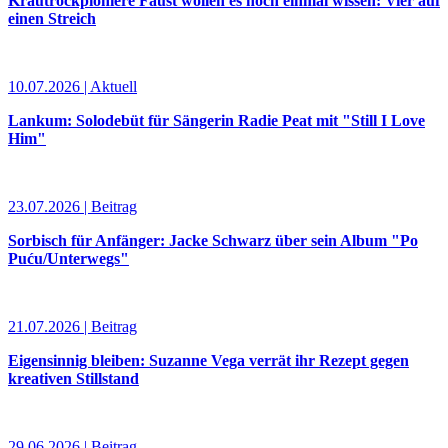
Krautrockpioniere Faust wollen es noch einmal wissen: Vier auf
einen Streich
10.07.2026 | Aktuell
Lankum: Solodebüt für Sängerin Radie Peat mit "Still I Love
Him"
23.07.2026 | Beitrag
Sorbisch für Anfänger: Jacke Schwarz über sein Album "Po
Puću/Unterwegs"
21.07.2026 | Beitrag
Eigensinnig bleiben: Suzanne Vega verrät ihr Rezept gegen
kreativen Stillstand
29.06.2026 | Beitrag