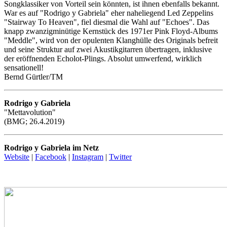
Songklassiker von Vorteil sein könnten, ist ihnen ebenfalls bekannt.
War es auf "Rodrigo y Gabriela" eher naheliegend Led Zeppelins
"Stairway To Heaven", fiel diesmal die Wahl auf "Echoes". Das
knapp zwanzigminütige Kernstück des 1971er Pink Floyd-Albums
"Meddle", wird von der opulenten Klanghülle des Originals befreit
und seine Struktur auf zwei Akustikgitarren übertragen, inklusive
der eröffnenden Echolot-Plings. Absolut umwerfend, wirklich
sensationell!
Bernd Gürtler/TM
Rodrigo y Gabriela
"Mettavolution"
(BMG; 26.4.2019)
Rodrigo y Gabriela im Netz
Website
|
Facebook
|
Instagram
|
Twitter