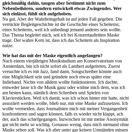
gleichmäßig dahin, taugen aber bestimmt nicht zum
Nebenbeihören, sondern entwickelt etwas Zwingendes. Wer
sich einlässt, fühlt sich aufgehoben.
Na gut. Aber der Wahrheitsgehalt ist auf jeden Fall gegeben. Die
verrückte Begleitgeschichte ist die Geschichte eines Scheiterns;
eines Scheiterns, weil ich unbedingt jemand anderes sein wollte.
Das Thema begleitet mich, seit ich bei Konzertauftritten Maske
trage. Der wahre Kern ist, dass ich das Scheitern als Inspiration
nutze.
Wie hat das mit der Maske eigentlich angefangen?
Nach einem vierjährigen Musikstudium am Konservatorium von
Amsterdam, bin ich nicht sofort als Lambert aufgetreten. Zuerst
versuchte ich es mit Jazz, fand dann, Songschreiber könnte auch
eine Möglichkeit sein und gründete noch etwas später eine
Indieband. Nichts von alldem wollte funktionieren. Ich dachte,
entweder lasse ich die Musik ganz oder widme mich dem, was ich
am besten kann, nämlich dem Schreiben und Spielen von
Klavierstücken. Weil ich damit, was ich schon hinter mir hatte, nicht
assoziiert werden wollte, blieb nur, mir eine Maske aufzusetzen. Ich
wollte vermeiden, dass Journalisten mich mit meiner Vergangenheit
konfrontieren und sagen können, falls es wieder nicht klappt, ach
der, auch das schiefgegangen. Inzwischen ist mir meine Anonymität
gar nicht mehr so wichtig. Genauso wenig, dass mich niemand ohne
Maske sehen soll. Was ich aber unter gar keinen Umständen missen