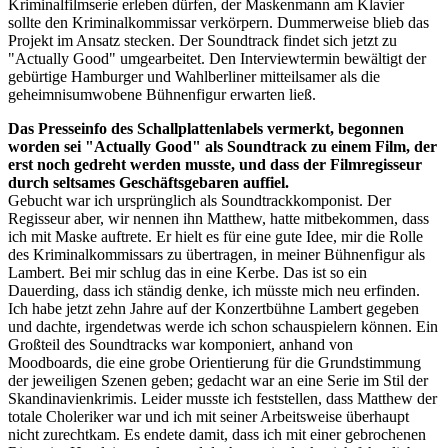
Kriminalfilmserie erleben dürfen, der Maskenmann am Klavier
sollte den Kriminalkommissar verkörpern. Dummerweise blieb das
Projekt im Ansatz stecken. Der Soundtrack findet sich jetzt zu
"Actually Good" umgearbeitet. Den Interviewtermin bewältigt der
gebürtige Hamburger und Wahlberliner mitteilsamer als die
geheimnisumwobene Bühnenfigur erwarten ließ.
Das Presseinfo des Schallplattenlabels vermerkt, begonnen
worden sei "Actually Good" als Soundtrack zu einem Film, der
erst noch gedreht werden musste, und dass der Filmregisseur
durch seltsames Geschäftsgebaren auffiel.
Gebucht war ich ursprünglich als Soundtrackkomponist. Der
Regisseur aber, wir nennen ihn Matthew, hatte mitbekommen, dass
ich mit Maske auftrete. Er hielt es für eine gute Idee, mir die Rolle
des Kriminalkommissars zu übertragen, in meiner Bühnenfigur als
Lambert. Bei mir schlug das in eine Kerbe. Das ist so ein
Dauerding, dass ich ständig denke, ich müsste mich neu erfinden.
Ich habe jetzt zehn Jahre auf der Konzertbühne Lambert gegeben
und dachte, irgendetwas werde ich schon schauspielern können. Ein
Großteil des Soundtracks war komponiert, anhand von
Moodboards, die eine grobe Orientierung für die Grundstimmung
der jeweiligen Szenen geben; gedacht war an eine Serie im Stil der
Skandinavienkrimis. Leider musste ich feststellen, dass Matthew der
totale Choleriker war und ich mit seiner Arbeitsweise überhaupt
nicht zurechtkam. Es endete damit, dass ich mit einer gebrochenen