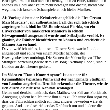
Brust gestürzt. Ich brachte den Drehtag noch zu Ende, konnte mich
abends im Hotel aber kaum mehr bewegen und dachte, nichts wie
weg hier. Ich lasse die Schauspielerei, ich bleibe Musiker.
Als Vorlage diente der Krimiserie angeblich die "Ice Cream
Man Murders", ein authentischer Fall, der sich tatsächlich
zugetragen hat, bloß im US-Bundesstaat Florida, wo ein
Eisverkäufer von maskierten Männern in seinem
Eiswagenmobil ausgeraubt wurde und Selbstjustiz verübt. Er
glaubte, die Räuber identifizieren zu können und erschießt die
Männer kurzerhand.
Davon weiß ich nichts, kann sein. Unsere Serie war in London
angesiedelt und sollte von einem Mörder handeln, der
Eiswagenbesitzer umbringt. Die Szenen der Videoclips zu "The
Stranger" beziehungsweise dem Titelsong "Actually Good", sind in
London an der Themse gedreht.
Im Video zu "Don’t Know Anyone" ist an einer für
Kriminalfilme typischen Pinnwand der nachgemalte Stadtplan
von London angeheftet. Deutlich erkennbar die Themse, wie sie
sich durch die britische Kapitale schlängelt.
Genau und denkbar natürlich, dass Matthew der Fall aus Florida als
Anregung gedient hat. Ich traue ihm alles zu. Ich traue ihm sogar zu,
dass der Film schlussendlich ein ganz anderer geworden wäre als
geplant. Andauernd schrieb er das Drehbuch um und änderte die