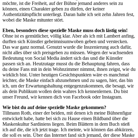
möchte, ist die Freiheit, auf der Bühne jemand anderes sein zu
können, einen Charakter geben zu dürfen, der keiner
Authentizitätspflicht unterliegt. Daran halte ich seit zehn Jahren fest,
wobei die Maske mitunter stört.
Eben, besonders diese spezielle Maske muss doch lästig sein!
Ohne ist es gemütlicher, völlig klar. Aber als ich mit Lambert anfing,
durften sich Künstler geheimnisumwoben geben und verstecken.
Das war ganz normal. Genutzt wurde die Inszenierung auch dafür,
nicht alles über sich preisgeben zu müssen. Wegen der wachsenden
Bedeutung von Social Media ändert sich das und die Künstler
passen sich an. Heutzutage musst du die Behauptung fahren, dass
du deine Fans mit in dein Wohnzimmer nimmst, ihnen zeigst, wie du
wirklich bist. Unter heutigen Gesichtspunkten wäre es manchmal
leichter, die Maske einfach abzunehmen und zu sagen, hier, das bin
ich, um der Erwartungshaltung entgegenzukommen, die besagt, wir
als dein Publikum wollen dein wahres Ich kennenlernen. Du bist
unser Freund, wir kennen dich von Facebook oder Instagram.
Wie bist du auf deine spezielle Maske gekommen?
Tillmann Roth, einer der beiden, mit denen ich meine Bühnenfigur
entwickelt habe, hatte bei sich zu Hause einen Bildband über die
Maskenkultur Sardiniens liegen. Beim Blättern in dem Buch stieß
ich auf die, die ich jetzt trage. Ich meinte, wir können das abkürzen,
die soll es sein. Über das Internet fand sich jemand, der diese Maske