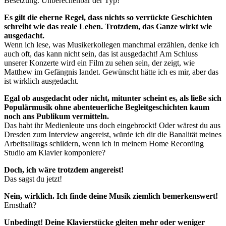
Besetzung. Unberechenbar der Typ!
Es gilt die eherne Regel, dass nichts so verrückte Geschichten
schreibt wie das reale Leben. Trotzdem, das Ganze wirkt wie
ausgedacht.
Wenn ich lese, was Musikerkollegen manchmal erzählen, denke ich
auch oft, das kann nicht sein, das ist ausgedacht! Am Schluss
unserer Konzerte wird ein Film zu sehen sein, der zeigt, wie
Matthew im Gefängnis landet. Gewünscht hätte ich es mir, aber das
ist wirklich ausgedacht.
Egal ob ausgedacht oder nicht, mitunter scheint es, als ließe sich
Populärmusik ohne abenteuerliche Begleitgeschichten kaum
noch ans Publikum vermitteln.
Das habt ihr Medienleute uns doch eingebrockt! Oder wärest du aus
Dresden zum Interview angereist, würde ich dir die Banalität meines
Arbeitsalltags schildern, wenn ich in meinem Home Recording
Studio am Klavier komponiere?
Doch, ich wäre trotzdem angereist!
Das sagst du jetzt!
Nein, wirklich. Ich finde deine Musik ziemlich bemerkenswert!
Ernsthaft?
Unbedingt! Deine Klavierstücke gleiten mehr oder weniger