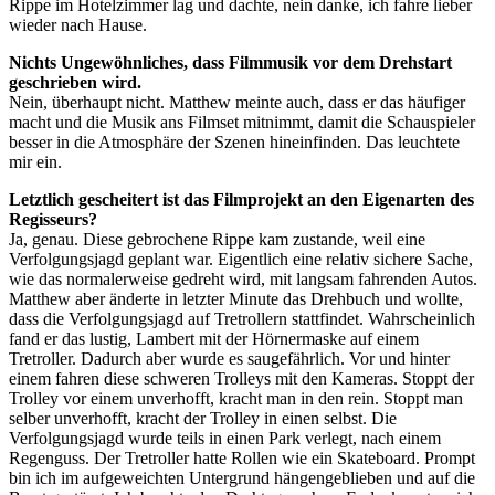
Rippe im Hotelzimmer lag und dachte, nein danke, ich fahre lieber
wieder nach Hause.
Nichts Ungewöhnliches, dass Filmmusik vor dem Drehstart
geschrieben wird.
Nein, überhaupt nicht. Matthew meinte auch, dass er das häufiger
macht und die Musik ans Filmset mitnimmt, damit die Schauspieler
besser in die Atmosphäre der Szenen hineinfinden. Das leuchtete
mir ein.
Letztlich gescheitert ist das Filmprojekt an den Eigenarten des
Regisseurs?
Ja, genau. Diese gebrochene Rippe kam zustande, weil eine
Verfolgungsjagd geplant war. Eigentlich eine relativ sichere Sache,
wie das normalerweise gedreht wird, mit langsam fahrenden Autos.
Matthew aber änderte in letzter Minute das Drehbuch und wollte,
dass die Verfolgungsjagd auf Tretrollern stattfindet. Wahrscheinlich
fand er das lustig, Lambert mit der Hörnermaske auf einem
Tretroller. Dadurch aber wurde es saugefährlich. Vor und hinter
einem fahren diese schweren Trolleys mit den Kameras. Stoppt der
Trolley vor einem unverhofft, kracht man in den rein. Stoppt man
selber unverhofft, kracht der Trolley in einen selbst. Die
Verfolgungsjagd wurde teils in einen Park verlegt, nach einem
Regenguss. Der Tretroller hatte Rollen wie ein Skateboard. Prompt
bin ich im aufgeweichten Untergrund hängengeblieben und auf die