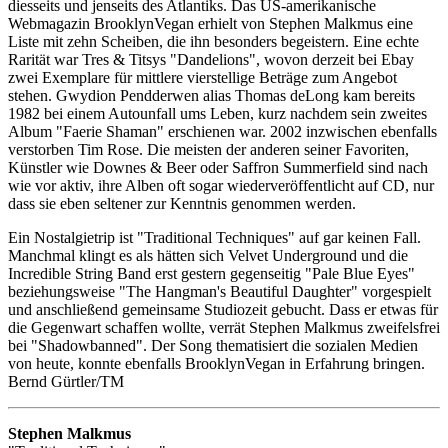
diesseits und jenseits des Atlantiks. Das US-amerikanische
Webmagazin BrooklynVegan erhielt von Stephen Malkmus eine
Liste mit zehn Scheiben, die ihn besonders begeistern. Eine echte
Rarität war Tres & Titsys "Dandelions", wovon derzeit bei Ebay
zwei Exemplare für mittlere vierstellige Beträge zum Angebot
stehen. Gwydion Pendderwen alias Thomas deLong kam bereits
1982 bei einem Autounfall ums Leben, kurz nachdem sein zweites
Album "Faerie Shaman" erschienen war. 2002 inzwischen ebenfalls
verstorben Tim Rose. Die meisten der anderen seiner Favoriten,
Künstler wie Downes & Beer oder Saffron Summerfield sind nach
wie vor aktiv, ihre Alben oft sogar wiederveröffentlicht auf CD, nur
dass sie eben seltener zur Kenntnis genommen werden.
Ein Nostalgietrip ist "Traditional Techniques" auf gar keinen Fall.
Manchmal klingt es als hätten sich Velvet Underground und die
Incredible String Band erst gestern gegenseitig "Pale Blue Eyes"
beziehungsweise "The Hangman's Beautiful Daughter" vorgespielt
und anschließend gemeinsame Studiozeit gebucht. Dass er etwas für
die Gegenwart schaffen wollte, verrät Stephen Malkmus zweifelsfrei
bei "Shadowbanned". Der Song thematisiert die sozialen Medien
von heute, konnte ebenfalls BrooklynVegan in Erfahrung bringen.
Bernd Gürtler/TM
Stephen Malkmus