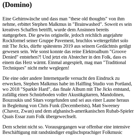
(Domino)
Eine Gehirnwäsche und dass man "these old thoughts" von ihm
nehme, erbittet Stephen Malkmus in "Brainwashed". Soweit es sein
kreatives Schaffen betrifft, wurde dem Ansinnen bereits
stattgegeben. Die gewiss originelle, jedoch reichlich angejahrte
Rockformel seiner Gruppe Pavement, bruchlos weitergeführt solo
mit The Jicks, dürfte spätestens 2019 aus seinem Gedächtnis getilgt
gewesen sein. Wie sonst konnte das reine Elektroalbum "Groove
Denied" entstehen?! Und jetzt ein Abstecher in den Folk, dass es
einem das Herz wärmt. Einmal angespielt, mag man "Traditional
Techniques" nicht mehr weglegen!
Die eine oder andere Internetquelle versucht den Eindruck zu
erwecken, Stephen Malkmus habe im Halfling Studio von Portland,
wo 2018 "Sparkle Hard", das finale Album mit The Jicks entstand,
zufällig einen Schnürboden voller Akustikgitarren, Mandolinen,
Bouzoukis und Sitars vorgefunden und sei aus einer Laune heraus
in Begleitung von Chris Funk (Decemberists), Matt Sweeney
(Chavez, Zwan) und dem afghanisch-amerikanischen Rubab-Spieler
Quais Essar zum Folk übergewechselt.
Dem scheint nicht so. Vorausgegangen war offenbar eine intensive
Beschäftigung mit randständiger englischsprachiger Folkmusic