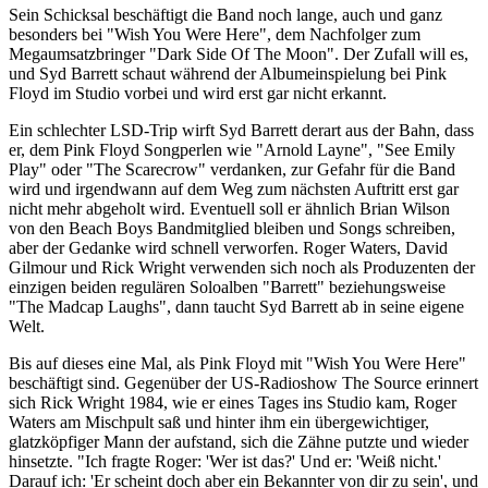
Sein Schicksal beschäftigt die Band noch lange, auch und ganz
besonders bei "Wish You Were Here", dem Nachfolger zum
Megaumsatzbringer "Dark Side Of The Moon". Der Zufall will es,
und Syd Barrett schaut während der Albumeinspielung bei Pink
Floyd im Studio vorbei und wird erst gar nicht erkannt.
Ein schlechter LSD-Trip wirft Syd Barrett derart aus der Bahn, dass
er, dem Pink Floyd Songperlen wie "Arnold Layne", "See Emily
Play" oder "The Scarecrow" verdanken, zur Gefahr für die Band
wird und irgendwann auf dem Weg zum nächsten Auftritt erst gar
nicht mehr abgeholt wird. Eventuell soll er ähnlich Brian Wilson
von den Beach Boys Bandmitglied bleiben und Songs schreiben,
aber der Gedanke wird schnell verworfen. Roger Waters, David
Gilmour und Rick Wright verwenden sich noch als Produzenten der
einzigen beiden regulären Soloalben "Barrett" beziehungsweise
"The Madcap Laughs", dann taucht Syd Barrett ab in seine eigene
Welt.
Bis auf dieses eine Mal, als Pink Floyd mit "Wish You Were Here"
beschäftigt sind. Gegenüber der US-Radioshow The Source erinnert
sich Rick Wright 1984, wie er eines Tages ins Studio kam, Roger
Waters am Mischpult saß und hinter ihm ein übergewichtiger,
glatzköpfiger Mann der aufstand, sich die Zähne putzte und wieder
hinsetzte. "Ich fragte Roger: 'Wer ist das?' Und er: 'Weiß nicht.'
Darauf ich: 'Er scheint doch aber ein Bekannter von dir zu sein', und