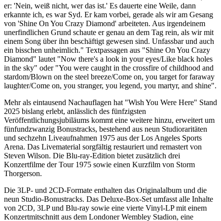
er: 'Nein, weiß nicht, wer das ist.' Es dauerte eine Weile, dann
erkannte ich, es war Syd. Er kam vorbei, gerade als wir am Gesang
von 'Shine On You Crazy Diamond' arbeiteten. Aus irgendeinem
unerfindlichen Grund schaute er genau an dem Tag rein, als wir mit
einem Song über ihn beschäftigt gewesen sind. Unfassbar und auch
ein bisschen unheimlich." Textpassagen aus "Shine On You Crazy
Diamond" lautet "Now there's a look in your eyes/Like black holes
in the sky" oder "You were caught in the crossfire of childhood and
stardom/Blown on the steel breeze/Come on, you target for faraway
laughter/Come on, you stranger, you legend, you martyr, and shine".
Mehr als eintausend Nachauflagen hat "Wish You Were Here" Stand
2025 bislang erlebt, anlässlich des fünfzigsten
Veröffentlichungsjubiläums kommt eine weitere hinzu, erweitert um
fünfundzwanzig Bonustracks, bestehend aus neun Studioraritäten
und sechzehn Liveaufnahmen 1975 aus der Los Angeles Sports
Arena. Das Livematerial sorgfältig restauriert und remastert von
Steven Wilson. Die Blu-ray-Edition bietet zusätzlich drei
Konzertfilme der Tour 1975 sowie einen Kurzfilm von Storm
Thorgerson.
Die 3LP- und 2CD-Formate enthalten das Originalalbum und die
neun Studio-Bonustracks. Das Deluxe-Box-Set umfasst alle Inhalte
von 2CD, 3LP und Blu-ray sowie eine vierte Vinyl-LP mit einem
Konzertmitschnitt aus dem Londoner Wembley Stadion, eine