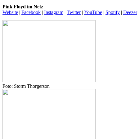
Pink Floyd im Netz
Website
|
Facebook
|
Instagram
|
Twitter
|
YouTube
|
Spotify
|
Deezer
Foto: Storm Thorgerson