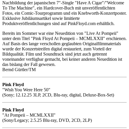
Nachbildung der japanischen 7"-Single "Have A Cigar"/"Welcome
To The Machine", ein Hardcover-Buch mit unveröffentlichten
Fotos, ein Comic-Tourprogramm und ein Knebworth-Konzertposter.
Exklusive Jubiläumsartikel sowie limitierte
Produktveröffentlichungen sind auf PinkFloyd.com erhältlich.
Bereits im Sommer war eine Neuedition von "Live At Pompeii"
unter dem Titel "Pink Floyd At Pompeii – MCMLXXII" erschienen.
Auf Basis des lange verschollen geglaubten Originalfilmmaterials
wurde der Konzertstreifen digital restauriert, zum Vorteil der
Bildqualität. Film und Soundtrack sind jetzt auch getrennt
voneinander verfügbar gemacht, bei keiner anderen Neuedition ist
das bislang der Fall gewesen.
Bernd Gürtler/TM
Pink Floyd
"Wish You Were Here 50"
(Sony; 12.12.25 3LP, 2CD, Blu-ray, digital, Deluxe-Box-Set)
Pink Floyd
"At Pompeii – MCMLXXII"
(Sony/Legacy; 2.5.25 Blu-ray, DVD, 2CD, 2LP)