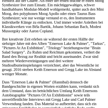
Hendrix auf der Gitarre. Als einer der ersten brachte er einen Moog
Synthesizer live zum Einsatz. Ein mächtiggewaltiges, schwer
handhabbares Modular-Modell wohlgemerkt, später auch den Mini
Moog, den polyphonen Moog Apollo oder einen Taurus Bass
Synthesizer; wie nur wenige verstand er es, den Instrumenten
individuelle Klänge zu entlocken. Und immer wieder Anleihen bei
Klassikwerken von Béla Bartók, Johann Sebastian Bach, Modest
Mussorgsky oder Aaron Copland.
Ihre kreativste Zeit erleben sie während der ersten Hälfte der
siebziger Jahre mit den Alben "Emerson Lake & Palmer", "Tarkus",
"Pictures At An Exhibition", "Triology" beziehungsweise "Brain
Salad Surgery". Zu Ruhm und Reichtum gekommen, verliert die
Band den Bezug zur Realität und bricht auseinander. Zwar sind
mehrere Wiedervereinigungen und drei weitere
Studioalbumeinspielungen verzeichnet, aber das Wesentliche ist
gesagt. 2016 sterben Keith Emerson und Gregg Lake im Abstand
weniger Monate.
Dass "Emerson Lake & Palmer" (Hannibal) dennoch die
Bandgeschichte in eigenen Worten erzählen kann, verdankt sich
dem Umstand, dass im beträchtlichen Umfang Keith Emersons
Autobiographie "Pictures Of An Exhibitionist" sowie teils
unveröffentlichte Interviews mit Gregg Lake und Carl Palmer
Verwendung fanden. Das Material so aufbereitet, dass sich ein