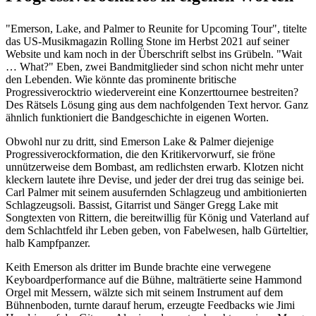
"Emerson, Lake, and Palmer to Reunite for Upcoming Tour", titelte
das US-Musikmagazin Rolling Stone im Herbst 2021 auf seiner
Website und kam noch in der Überschrift selbst ins Grübeln. "Wait
… What?" Eben, zwei Bandmitglieder sind schon nicht mehr unter
den Lebenden. Wie könnte das prominente britische
Progressiverocktrio wiedervereint eine Konzerttournee bestreiten?
Des Rätsels Lösung ging aus dem nachfolgenden Text hervor. Ganz
ähnlich funktioniert die Bandgeschichte in eigenen Worten.
Obwohl nur zu dritt, sind Emerson Lake & Palmer diejenige
Progressiverockformation, die den Kritikervorwurf, sie fröne
unnützerweise dem Bombast, am redlichsten erwarb. Klotzen nicht
kleckern lautete ihre Devise, und jeder der drei trug das seinige bei.
Carl Palmer mit seinem ausufernden Schlagzeug und ambitionierten
Schlagzeugsoli. Bassist, Gitarrist und Sänger Gregg Lake mit
Songtexten von Rittern, die bereitwillig für König und Vaterland auf
dem Schlachtfeld ihr Leben geben, von Fabelwesen, halb Gürteltier,
halb Kampfpanzer.
Keith Emerson als dritter im Bunde brachte eine verwegene
Keyboardperformance auf die Bühne, malträtierte seine Hammond
Orgel mit Messern, wälzte sich mit seinem Instrument auf dem
Bühnenboden, turnte darauf herum, erzeugte Feedbacks wie Jimi