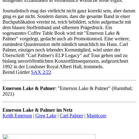
stringenter Erzählfaden in vermeintlich wörtliche Rede ergibt.
Journalistisch mag das vielleicht nicht ganz korrekt sein, aber darum
ging es gar nicht. Sondern darum, dass die gesamte Band in einer
Buchpublikation vereint ist, reich bebildert, schön aufgemacht mit
dem blauen Stoffeinband und silbernen Prägedruck. Ein
sogenanntes Coffee Table Book wird mit "Emerson Lake &
Palmer" vorgelegt, gedacht auch als Promotiontool. Eine weitere,
zumindest Quasireunion steht nämlich tatsächlich ins Haus. Carl
Palmer, einziges noch lebendes Kernmitglied, wird unter der
Überschrift "Carl Palmer's ELP Legacy" auf Tour gehen und zu
bislang unveröffentlichten Konzertfilmsequenzen, aufgezeichnet
1992 in der Londoner Royal Albert Hall, trommeln.
Bernd Gürtler
SAX 2/22
Emerson Lake & Palmer
: "Emerson Lake & Palmer" (Hannibal;
2021)
Emerson Lake & Palmer im Netz
Keith Emerson
|
Greg Lake
|
Carl Palmer
|
Manticore