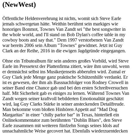
(NewWest)
Öffentliche Heldenverehrung ist nichts, womit sich Steve Earle
jemals schwergetan hätte. Weithin berühmt sein markiges wie
honoriges Bonmot, Townes Van Zandt sei "the best songwriter in
the whole world, and I'll stand on Bob Dylan's coffee table in my
cowboy boots and say that." Dem 1997 verstorbenen Van Zandt
war bereits 2006 sein Album "Townes" gewidmet. Jetzt ist Guy
Clark an der Reihe, 2016 in die ewigen Jagdgründe eingegangen.
Ohne ein Tributealbum für sein anderes großes Vorbild, wird Steve
Earle im Pressetext der Plattenfirma zitiert, wäre ihm unwohl, wenn
er demnächst selbst ins Musikerjenseits abberufen wird. Zumal er
Guy Clark jede Menge ganz praktische Schützenhilfe verdankt. Er
ist es gewesen, der ihm als Bassnachfolger von Rodney Crowell in
seiner Band eine Chance gab und bei den ersten Schreibversuchen
half. Mit Sicherheit gab es einiges zu lernen. Während Townes Van
Zandt wegen seiner kraftvoll bebilderten Emotionalität geschätzt
wird, lag Guy Clarks Stärke in seiner ansteckenden Detailfreude.
Man bekomme vom bloßen Hinhören Appetit auf "Mad Dog
Margaritas" in einer "chilly parlor bar" in Texas, hinterließ ein
Onlinekommentator zum berühmten "Dublin Blues", den Steve
Earle zusammen mit weiteren fünfzehn Songs seines Idols auf
unnachahmliche Weise gecovert hat. Ebenfalls wiederzuentdecken