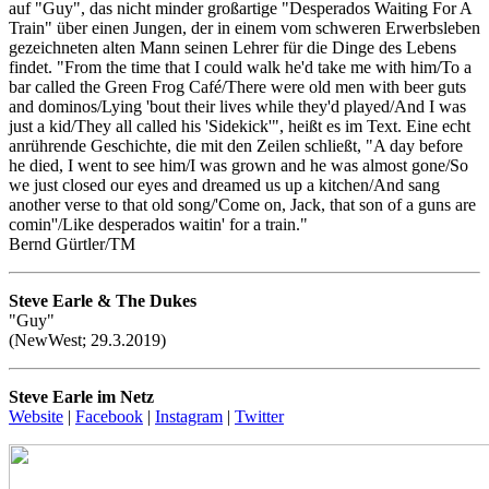
auf "Guy", das nicht minder großartige "Desperados Waiting For A
Train" über einen Jungen, der in einem vom schweren Erwerbsleben
gezeichneten alten Mann seinen Lehrer für die Dinge des Lebens
findet. "From the time that I could walk he'd take me with him/To a
bar called the Green Frog Café/There were old men with beer guts
and dominos/Lying 'bout their lives while they'd played/And I was
just a kid/They all called his 'Sidekick'", heißt es im Text. Eine echt
anrührende Geschichte, die mit den Zeilen schließt, "A day before
he died, I went to see him/I was grown and he was almost gone/So
we just closed our eyes and dreamed us up a kitchen/And sang
another verse to that old song/'Come on, Jack, that son of a guns are
comin''/Like desperados waitin' for a train."
Bernd Gürtler/TM
Steve Earle & The Dukes
"Guy"
(NewWest; 29.3.2019)
Steve Earle im Netz
Website
|
Facebook
|
Instagram
|
Twitter