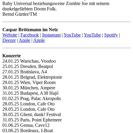
Baby Universal beziehungsweise Zombie Joe mit seinem
dunkelgefärbten Doom Folk.
Bernd Gürtler/TM
Caspar Brötzmann im Netz
Website
|
Facebook
|
Instagram
|
YouTube
|
YouTube
|
Spotify
|
Deezer
|
Apple
|
Apple
Konzerte
24.01.25 Warschau, Voodoo
25.01.25 Dresden, Beatpol
27.01.25 Bratislava, A4
28.01.25 Belgrad, Elektropionir
29.01.25 Wien, Viper Room
30.01.25 München, Ampere
31.01.25 Budapest, A38 Hajó
01.02.25 Prag, Palac Akropolis
28.05.25 London, Cafe Oto
29.05.25 London, Cafe Oto
30.05.25 Ghent, dunk! Festival
31.05.25 Paris, Point Ephemere
01.06.25 Genua, Cave12
03.06.25 Bordeaux, I-Boat