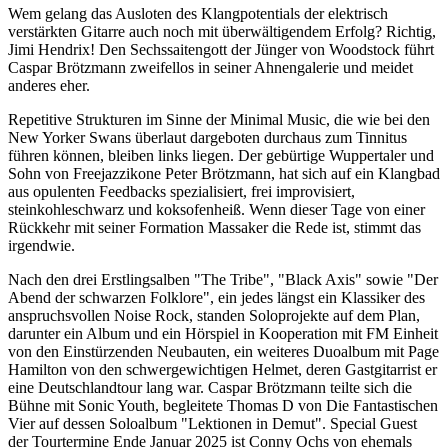
Wem gelang das Ausloten des Klangpotentials der elektrisch
verstärkten Gitarre auch noch mit überwältigendem Erfolg? Richtig,
Jimi Hendrix! Den Sechssaitengott der Jünger von Woodstock führt
Caspar Brötzmann zweifellos in seiner Ahnengalerie und meidet
anderes eher.
Repetitive Strukturen im Sinne der Minimal Music, die wie bei den
New Yorker Swans überlaut dargeboten durchaus zum Tinnitus
führen können, bleiben links liegen. Der gebürtige Wuppertaler und
Sohn von Freejazzikone Peter Brötzmann, hat sich auf ein Klangbad
aus opulenten Feedbacks spezialisiert, frei improvisiert,
steinkohleschwarz und koksofenheiß. Wenn dieser Tage von einer
Rückkehr mit seiner Formation Massaker die Rede ist, stimmt das
irgendwie.
Nach den drei Erstlingsalben "The Tribe", "Black Axis" sowie "Der
Abend der schwarzen Folklore", ein jedes längst ein Klassiker des
anspruchsvollen Noise Rock, standen Soloprojekte auf dem Plan,
darunter ein Album und ein Hörspiel in Kooperation mit FM Einheit
von den Einstürzenden Neubauten, ein weiteres Duoalbum mit Page
Hamilton von den schwergewichtigen Helmet, deren Gastgitarrist er
eine Deutschlandtour lang war. Caspar Brötzmann teilte sich die
Bühne mit Sonic Youth, begleitete Thomas D von Die Fantastischen
Vier auf dessen Soloalbum "Lektionen in Demut". Special Guest
der Tourtermine Ende Januar 2025 ist Conny Ochs von ehemals