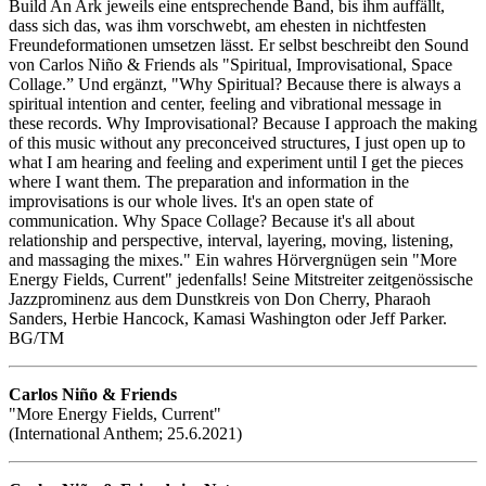
Build An Ark jeweils eine entsprechende Band, bis ihm auffällt,
dass sich das, was ihm vorschwebt, am ehesten in nichtfesten
Freundeformationen umsetzen lässt. Er selbst beschreibt den Sound
von Carlos Niño & Friends als "Spiritual, Improvisational, Space
Collage.” Und ergänzt, "Why Spiritual? Because there is always a
spiritual intention and center, feeling and vibrational message in
these records. Why Improvisational? Because I approach the making
of this music without any preconceived structures, I just open up to
what I am hearing and feeling and experiment until I get the pieces
where I want them. The preparation and information in the
improvisations is our whole lives. It's an open state of
communication. Why Space Collage? Because it's all about
relationship and perspective, interval, layering, moving, listening,
and massaging the mixes." Ein wahres Hörvergnügen sein "More
Energy Fields, Current" jedenfalls! Seine Mitstreiter zeitgenössische
Jazzprominenz aus dem Dunstkreis von Don Cherry, Pharaoh
Sanders, Herbie Hancock, Kamasi Washington oder Jeff Parker.
BG/TM
Carlos Niño & Friends
"More Energy Fields, Current"
(International Anthem; 25.6.2021)