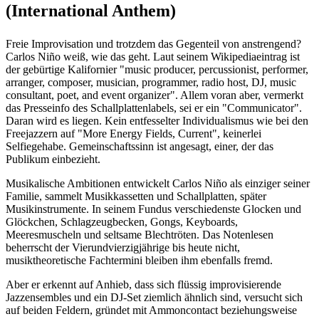
(International Anthem)
Freie Improvisation und trotzdem das Gegenteil von anstrengend?
Carlos Niño weiß, wie das geht. Laut seinem Wikipediaeintrag ist
der gebürtige Kalifornier "music producer, percussionist, performer,
arranger, composer, musician, programmer, radio host, DJ, music
consultant, poet, and event organizer". Allem voran aber, vermerkt
das Presseinfo des Schallplattenlabels, sei er ein "Communicator".
Daran wird es liegen. Kein entfesselter Individualismus wie bei den
Freejazzern auf "More Energy Fields, Current", keinerlei
Selfiegehabe. Gemeinschaftssinn ist angesagt, einer, der das
Publikum einbezieht.
Musikalische Ambitionen entwickelt Carlos Niño als einziger seiner
Familie, sammelt Musikkassetten und Schallplatten, später
Musikinstrumente. In seinem Fundus verschiedenste Glocken und
Glöckchen, Schlagzeugbecken, Gongs, Keyboards,
Meeresmuscheln und seltsame Blechtröten. Das Notenlesen
beherrscht der Vierundvierzigjährige bis heute nicht,
musiktheoretische Fachtermini bleiben ihm ebenfalls fremd.
Aber er erkennt auf Anhieb, dass sich flüssig improvisierende
Jazzensembles und ein DJ-Set ziemlich ähnlich sind, versucht sich
auf beiden Feldern, gründet mit Ammoncontact beziehungsweise