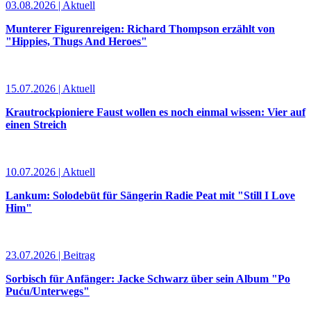
03.08.2026 | Aktuell
Munterer Figurenreigen: Richard Thompson erzählt von
"Hippies, Thugs And Heroes"
15.07.2026 | Aktuell
Krautrockpioniere Faust wollen es noch einmal wissen: Vier auf
einen Streich
10.07.2026 | Aktuell
Lankum: Solodebüt für Sängerin Radie Peat mit "Still I Love
Him"
23.07.2026 | Beitrag
Sorbisch für Anfänger: Jacke Schwarz über sein Album "Po
Puću/Unterwegs"