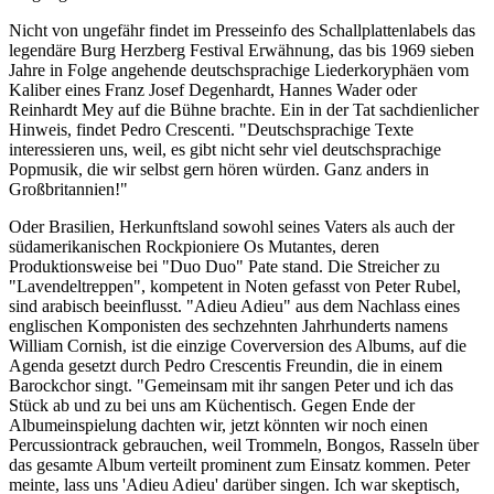
Nicht von ungefähr findet im Presseinfo des Schallplattenlabels das
legendäre Burg Herzberg Festival Erwähnung, das bis 1969 sieben
Jahre in Folge angehende deutschsprachige Liederkoryphäen vom
Kaliber eines Franz Josef Degenhardt, Hannes Wader oder
Reinhardt Mey auf die Bühne brachte. Ein in der Tat sachdienlicher
Hinweis, findet Pedro Crescenti. "Deutschsprachige Texte
interessieren uns, weil, es gibt nicht sehr viel deutschsprachige
Popmusik, die wir selbst gern hören würden. Ganz anders in
Großbritannien!"
Oder Brasilien, Herkunftsland sowohl seines Vaters als auch der
südamerikanischen Rockpioniere Os Mutantes, deren
Produktionsweise bei "Duo Duo" Pate stand. Die Streicher zu
"Lavendeltreppen", kompetent in Noten gefasst von Peter Rubel,
sind arabisch beeinflusst. "Adieu Adieu" aus dem Nachlass eines
englischen Komponisten des sechzehnten Jahrhunderts namens
William Cornish, ist die einzige Coverversion des Albums, auf die
Agenda gesetzt durch Pedro Crescentis Freundin, die in einem
Barockchor singt. "Gemeinsam mit ihr sangen Peter und ich das
Stück ab und zu bei uns am Küchentisch. Gegen Ende der
Albumeinspielung dachten wir, jetzt könnten wir noch einen
Percussiontrack gebrauchen, weil Trommeln, Bongos, Rasseln über
das gesamte Album verteilt prominent zum Einsatz kommen. Peter
meinte, lass uns 'Adieu Adieu' darüber singen. Ich war skeptisch,