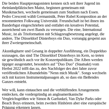
Die beiden Hauptprotagonisten kennen sich seit ihrer Jugend im
rheinlandpfälzischen Mainz, beginnen gemeinsam mit
Musikmachen, wechseln gemeinsam zum Studium nach Essen.
Pedro Crescenti wählt Germanistik, Peter Rubel Komposition an der
renommierten Folkwang Universität. Freundschaft ist bei ihnen ins
Banderbgut eingeschrieben und entfaltet ein kreatives Potential,
ausreichend um zwei Bands zu versorgen. Die eine, International
Music, ist als Trioformation mit Schlagzeugbesetzung angelegt, die
andere, The Düsseldorf Düsterboys ein Duo, vorrangig gespeist aus
ihrer Zweiergemeinschaft.
Akustikgitarre und Gesang in doppelter Ausführung, ein Doppelduo
sozusagen, das sind The Düsseldorf Düsterboys im Kern, so treten
sie gewöhnlich auch vor ihr Konzertpublikum. Die Alben werden
üppiger ausgestattet, besonders auf "Duo Duo" (Staatsakt) vom
Herbst 2022 trifft das zu, den Nachfolger des drei Jahre zuvor
veröffentlichten Albumdebüts "Nenn mich Musik". Songs wechseln
sich mit kurzen Instrumentalpassagen ab, so dass ein fließendes
Ganzes entsteht.
Wer will, kann eintauchen und die verblüffenden Arrangements
entdecken, die vordergründig an angloamerikanische
Vergleichsgrößen wie Simon & Garfunkel, Van Dyke Parks oder
Beach Boys erinnern, beim zweiten Hinhören aber eine europäische
Prägung erkennen lassen.