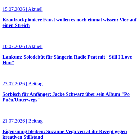
15.07.2026 | Aktuell
Krautrockpioniere Faust wollen es noch einmal wissen: Vier auf
einen Streich
10.07.2026 | Aktuell
Lankum: Solodebüt für Sängerin Radie Peat mit "Still I Love
Him"
23.07.2026 | Beitrag
Sorbisch für Anfänger: Jacke Schwarz über sein Album "Po
Puću/Unterwegs"
21.07.2026 | Beitrag
Eigensinnig bleiben: Suzanne Vega verrät ihr Rezept gegen
kreativen Stillstand