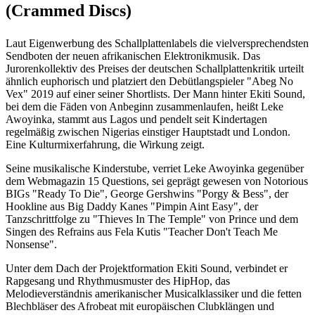
(Crammed Discs)
Laut Eigenwerbung des Schallplattenlabels die vielversprechendsten
Sendboten der neuen afrikanischen Elektronikmusik. Das
Jurorenkollektiv des Preises der deutschen Schallplattenkritik urteilt
ähnlich euphorisch und platziert den Debütlangspieler "Abeg No
Vex" 2019 auf einer seiner Shortlists. Der Mann hinter Ekiti Sound,
bei dem die Fäden von Anbeginn zusammenlaufen, heißt Leke
Awoyinka, stammt aus Lagos und pendelt seit Kindertagen
regelmäßig zwischen Nigerias einstiger Hauptstadt und London.
Eine Kulturmixerfahrung, die Wirkung zeigt.
Seine musikalische Kinderstube, verriet Leke Awoyinka gegenüber
dem Webmagazin 15 Questions, sei geprägt gewesen von Notorious
BIGs "Ready To Die", George Gershwins "Porgy & Bess", der
Hookline aus Big Daddy Kanes "Pimpin Aint Easy", der
Tanzschrittfolge zu "Thieves In The Temple" von Prince und dem
Singen des Refrains aus Fela Kutis "Teacher Don't Teach Me
Nonsense".
Unter dem Dach der Projektformation Ekiti Sound, verbindet er
Rapgesang und Rhythmusmuster des HipHop, das
Melodieverständnis amerikanischer Musicalklassiker und die fetten
Blechbläser des Afrobeat mit europäischen Clubklängen und