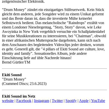
zeitgenössischer Elektronik.
"Drum Money" zündet ein einzigartiges Stilfeuerwerk. Kein Stück
gleicht dem anderen, jede Songidee wird zu einem Unikat geformt
und das Beste daran ist, dass die investierte Mühe keinerlei
Selbstzweck bedient. Das melancholische "Raindrops" erzählt von
einem Londoner Nieselregentag, "Story, Story" davon, wie Leke
Awoyinka in New York vergeblich versuchte ein Schallplattenlabel
für seine Musikkreationen zu interessieren, bei "Chairman", obwohl
in einer afrikanischen Muttersprache dargeboten, kann sich nach
dem Anschauen des begleitenden Videoclips jeder denken, worum
es geht. Generell gilt, die "4 pillars of Ekiti Sound are culture, love,
identity and family". Sensationelles Album, jede andere
Einschätzung liefe auf üble Nachrede hinaus!
Bernd Gürtler/TM
Ekiti Sound
"Drum Money"
(Crammed Discs; 23.6.2023)
Ekiti Sound im Netz
website
|
Facebook
|
Instagram
|
Twitter
|
Spotify
|
Apple
|
YouTube