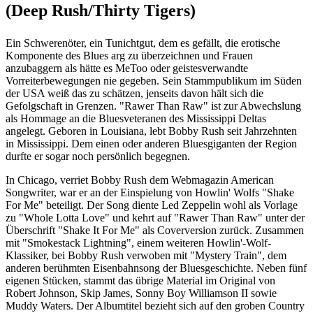
(Deep Rush/Thirty Tigers)
Ein Schwerenöter, ein Tunichtgut, dem es gefällt, die erotische
Komponente des Blues arg zu überzeichnen und Frauen
anzubaggern als hätte es MeToo oder geistesverwandte
Vorreiterbewegungen nie gegeben. Sein Stammpublikum im Süden
der USA weiß das zu schätzen, jenseits davon hält sich die
Gefolgschaft in Grenzen. "Rawer Than Raw" ist zur Abwechslung
als Hommage an die Bluesveteranen des Mississippi Deltas
angelegt. Geboren in Louisiana, lebt Bobby Rush seit Jahrzehnten
in Mississippi. Dem einen oder anderen Bluesgiganten der Region
durfte er sogar noch persönlich begegnen.
In Chicago, verriet Bobby Rush dem Webmagazin American
Songwriter, war er an der Einspielung von Howlin' Wolfs "Shake
For Me" beteiligt. Der Song diente Led Zeppelin wohl als Vorlage
zu "Whole Lotta Love" und kehrt auf "Rawer Than Raw" unter der
Überschrift "Shake It For Me" als Coverversion zurück. Zusammen
mit "Smokestack Lightning", einem weiteren Howlin'-Wolf-
Klassiker, bei Bobby Rush verwoben mit "Mystery Train", dem
anderen berühmten Eisenbahnsong der Bluesgeschichte. Neben fünf
eigenen Stücken, stammt das übrige Material im Original von
Robert Johnson, Skip James, Sonny Boy Williamson II sowie
Muddy Waters. Der Albumtitel bezieht sich auf den groben Country