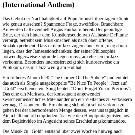
(International Anthem)
Das Gebot der Nachhaltigkeit auf Populärmusik übertragen könnte
wie genau aussehen? Spannende Frage, zweifellos. Brauchbare
Antworten hält eventuell Angus Fairbairn bereit. Der gebürtige
Brite, der sich hinter dem Künstlerpseudonym Alabaster DePlume
verbirgt, betreibt sein Musikmachen als nach oben offenes
Sozialexperiment. Dass er dem Jazz zugerechnet wird, mag daran
liegen, dass der Jamsessioncharakter, der seiner Philosophie
notwendigerweise zugrunde liegen muss, am ehesten im Jazz
vorkommt. Besonders interessiert zeigt sich kurioserweise ein
Publikum, das mit Jazz wenig am Hut hat.
Ein früheres Album hieß "The Corner Of The Sphere" und enthielt
das auch als Single ausgekoppelte "Be Nice To People". Jetzt auf
"Gold" erschienen ein Song betitelt "Don't Forget You're Precious".
Das eine ein Merksatz, der konsequent angewendet
zwischenmenschliches Miteinander um ein Vielfaches zu verbessern
vermag. Das andere die Ermahnung sich nicht selbst verloren zu
gehen bei der überbordenden Menge dessen, was uns tagtäglich in
Atem hält und oft empfinden lässt wie den Hauptprotagonisten aus
dem Begleitvideo im Angesicht seines Erschießungskommandos.
Die Musik zu "Gold" entstand über zwei Wochen hinweg nach