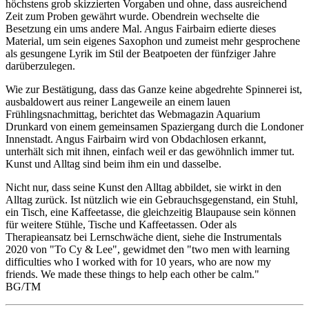
höchstens grob skizzierten Vorgaben und ohne, dass ausreichend
Zeit zum Proben gewährt wurde. Obendrein wechselte die
Besetzung ein ums andere Mal. Angus Fairbairn edierte dieses
Material, um sein eigenes Saxophon und zumeist mehr gesprochene
als gesungene Lyrik im Stil der Beatpoeten der fünfziger Jahre
darüberzulegen.
Wie zur Bestätigung, dass das Ganze keine abgedrehte Spinnerei ist,
ausbaldowert aus reiner Langeweile an einem lauen
Frühlingsnachmittag, berichtet das Webmagazin Aquarium
Drunkard von einem gemeinsamen Spaziergang durch die Londoner
Innenstadt. Angus Fairbairn wird von Obdachlosen erkannt,
unterhält sich mit ihnen, einfach weil er das gewöhnlich immer tut.
Kunst und Alltag sind beim ihm ein und dasselbe.
Nicht nur, dass seine Kunst den Alltag abbildet, sie wirkt in den
Alltag zurück. Ist nützlich wie ein Gebrauchsgegenstand, ein Stuhl,
ein Tisch, eine Kaffeetasse, die gleichzeitig Blaupause sein können
für weitere Stühle, Tische und Kaffeetassen. Oder als
Therapieansatz bei Lernschwäche dient, siehe die Instrumentals
2020 von "To Cy & Lee", gewidmet den "two men with learning
difficulties who I worked with for 10 years, who are now my
friends. We made these things to help each other be calm."
BG/TM