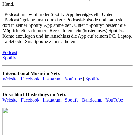
Hand.
"Podcast tm" wird in der Spotify-App bereitgestellt. Unter
"Podcast" gelangt man direkt zur Podcast-Episode und kann sich
dort in seiner Spotify-App anmelden. Unter "Spotify" besteht die
Möglichkeit, sich unter "Registrieren" ein (kostenloses) Spotify-
Konto anzulegen und im Anschluss die App auf seinem PC, Laptop,
Tablet oder Smartphone zu installieren.
Podcast
Spotify
International Music im Netz
Website
|
Facebook
|
Instagram
|
YouTube
|
Spotify
Düsseldorf Düsterboys im Netz
Website
|
Facebook
|
Instagram
|
Spotify
|
Bandcamp
|
YouTube