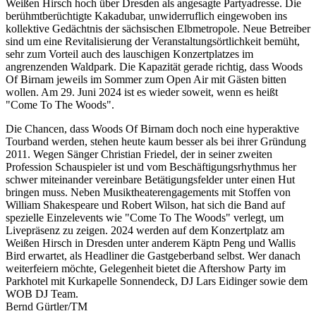
Weißen Hirsch hoch über Dresden als angesagte Partyadresse. Die
berühmtberüchtigte Kakadubar, unwiderruflich eingewoben ins
kollektive Gedächtnis der sächsischen Elbmetropole. Neue Betreiber
sind um eine Revitalisierung der Veranstaltungsörtlichkeit bemüht,
sehr zum Vorteil auch des lauschigen Konzertplatzes im
angrenzenden Waldpark. Die Kapazität gerade richtig, dass Woods
Of Birnam jeweils im Sommer zum Open Air mit Gästen bitten
wollen. Am 29. Juni 2024 ist es wieder soweit, wenn es heißt
"Come To The Woods".
Die Chancen, dass Woods Of Birnam doch noch eine hyperaktive
Tourband werden, stehen heute kaum besser als bei ihrer Gründung
2011. Wegen Sänger Christian Friedel, der in seiner zweiten
Profession Schauspieler ist und vom Beschäftigungsrhythmus her
schwer miteinander vereinbare Betätigungsfelder unter einen Hut
bringen muss. Neben Musiktheaterengagements mit Stoffen von
William Shakespeare und Robert Wilson, hat sich die Band auf
spezielle Einzelevents wie "Come To The Woods" verlegt, um
Livepräsenz zu zeigen. 2024 werden auf dem Konzertplatz am
Weißen Hirsch in Dresden unter anderem Käptn Peng und Wallis
Bird erwartet, als Headliner die Gastgeberband selbst. Wer danach
weiterfeiern möchte, Gelegenheit bietet die Aftershow Party im
Parkhotel mit Kurkapelle Sonnendeck, DJ Lars Eidinger sowie dem
WOB DJ Team.
Bernd Gürtler/TM