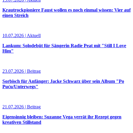
Krautrockpioniere Faust wollen es noch einmal wissen: Vier auf
einen Streich
10.07.2026 | Aktuell
Lankum: Solodebüt für Sängerin Radie Peat mit "Still I Love
Him"
23.07.2026 | Beitrag
Sorbisch für Anfänger: Jacke Schwarz über sein Album "Po
Puću/Unterwegs"
21.07.2026 | Beitrag
Eigensinnig bleiben: Suzanne Vega verrät ihr Rezept gegen
kreativen Stillstand