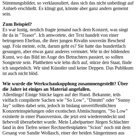
Stimmungsbilder, so verklausuliert, dass sich das nicht unbedingt auf
Anhieb erschließt. Es klingt gut, könnte aber ganz anders gemeint
sein.
Zum Beispiel?
Es war lustig, neulich fragte jemand nach dem Konzert, was singt
ihr da in "Teaser". Ich antwortete, der Text handelt von einer
betrogenen Ehefrau, die ihrer jungen Rivalin souverän Bescheid
sagt. Fola meinte, echt, darum geht es? Sie hatte das hundertfach
gesungen, aber etwas ganz anderes vermutet. Wie in der bildenden
Kunst, wo das Bild im Auge des Betrachters passiert, so sollten
Songtexte sein. Plattheiten wie lehn dich auf, stürze den Staat, finde
ich saupeinlich. Wir sind Künstler und keine Deppen. Das Publikum
ist auch nicht blöd.
Wie wurde die Werkschaukopplung zusammengestellt? Über
die Jahre ist einiges an Material angefallen.
Allerdings! Einige Stücke lagen auf der Hand. Bekannte, teils
vielfach compilierte Sachen wie "So Low", "Dimitri" oder "Sunny
Jay" sollten dabei sein, jedoch in bislang unveröffentlichten
Konzerteinspielungen oder exotischen Abmischungen. "So Low"
existierte in einer Pianoversion, die jetzt erst wiederentdeckt und
liebevoll überarbeitet wurde. Mein Labelpartner Jürgen Schlachter
fand in den Tiefen seiner Rechnerfestplatten "Scion" noch mit dem
Gesang von Sandie Wollasch, einer der beiden Sängerinnen aus