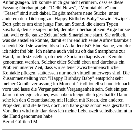
Anfangstagen. Ich konnte mich gar nicht erinnern, dass es diese
Fassung überhaupt gab. "Delhi News", "Mountainbike" und
"Teaser" sind auch dabei. Es gibt mehrere neue Stücke, unter
anderem den Titelsong zu "Happy Birthday Baby" sowie "Swipe".
Dort geht es um eine junge Frau am Strand, die einem Typen
zuschaut, den sie super findet, der aber überhaupt kein Auge für sie
hat, weil er die ganze Zeit auf sein Smartphone starrt. Sie grübelt,
was sie anstellen könnte, damit er ihr endlich seine Aufmerksamkeit
schenkt. Soll sie warten, bis sein Akku leer ist? Eine Sache, von der
ich nicht frei bin. Ich nehme auch viel zu oft das Smartphone zur
Hand, um festzustellen, ob meine Socialmediaposts zur Kenntnis
genommen werden. Solcher eitler Scheiß eben und durchaus ein
Problem unserer Zeit, dass wir seltener zwischenmenschliche
Kontakte pflegen, stattdessen nur noch virtuell unterwegs sind. Die
Zusammenstellung von "Happy Birthday Baby" entspricht sehr
meiner Gemütsverfassung im Moment. Traditionell schaue ich nach
vorn und lasse die Vergangenheit Vergangenheit sein. Seit einigen
Jahren überlege ich aber, was habe ich eigentlich geschafft? Dann
sehe ich den Gesamtkatalog mit Hattler, mit Kraan, den anderen
Projekten, und stelle fest, doch, ich habe ganz schön was geschafft.
Vor allem wird mir klar, dass ich meine Lebenszeit selbstbestimmt in
die Hand genommen habe.
Bernd Gürtler/TM