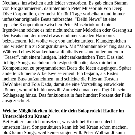
Neuhaus, inzwischen auch leider verstorben. Es gab einen Stamm
von Programmierern, darunter auch Peter Musebrink von Deep
Dive Corporation, der meist für fünf Tage vorbeikam und immer
unfassbar originelle Beats mitbrachte. "Delhi News" ist eine
typische Kooperation zwischen Peter Musebrink und mir.
Irgendwann reichte es mir nicht mehr, nur Melodien oder Gesang zu
den Beats und der meist etwas eindimensionalen Harmonik
beizusteuern. Ich wollte weg von ambientartigen Klangteppichen
und wieder hin zu Songstrukturen. Mit "Mountainbike" fing das an.
Während eines Krankenhausaufenthalts entstand unter anderem
"Teaser", mit einem lustigen, leicht sarkastischen Text. Das sind
richtige Songs, nachdem ich festgestellt hatte, dass mir beim
Komponieren zu programmierten Beats die Ideen ausgingen. Später
änderte ich meine Arbeitsweise erneut. Ich begann, als Erstes
meinen Bass aufzunehmen, und schickte die Files an Torsten
DeWinkel und Fola Dada, damit sie eine Vorstellung entwickeln
können, worauf ich hinauswill. Zumeist danach erst fügt Oli sein
Schlagzeug hinzu. Das funktioniert in fast hundert Prozent der Fälle
ausgezeichnet.
Welche Möglichkeiten bietet dir dein Soloprojekt Hattler im
Unterschied zu Kraan?
Bei Hattler kann ich umsetzen, was sich bei Kraan schlecht
umsetzen lässt. Songstrukturen kann ich bei Kraan schon machen,
bloß kaum Songs, weil keiner singen will. Peter Wolbrandt kann