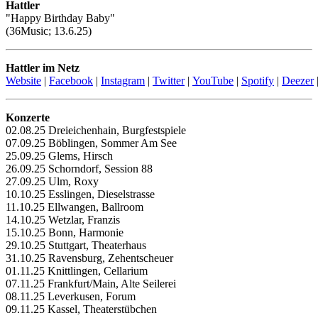
Hattler
"Happy Birthday Baby"
(36Music; 13.6.25)
Hattler im Netz
Website
|
Facebook
|
Instagram
|
Twitter
|
YouTube
|
Spotify
|
Deezer
Konzerte
02.08.25 Dreieichenhain, Burgfestspiele
07.09.25 Böblingen, Sommer Am See
25.09.25 Glems, Hirsch
26.09.25 Schorndorf, Session 88
27.09.25 Ulm, Roxy
10.10.25 Esslingen, Dieselstrasse
11.10.25 Ellwangen, Ballroom
14.10.25 Wetzlar, Franzis
15.10.25 Bonn, Harmonie
29.10.25 Stuttgart, Theaterhaus
31.10.25 Ravensburg, Zehentscheuer
01.11.25 Knittlingen, Cellarium
07.11.25 Frankfurt/Main, Alte Seilerei
08.11.25 Leverkusen, Forum
09.11.25 Kassel, Theaterstübchen