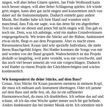
singen, will aber lieber Gitarre spielen. Jan Fride Wolbrandt kann
noch besser singen, will aber lieber Schlagzeug spielen. Ich würde
gern singen, kann aber gar nicht singen und konzentriere mich von
daher auf die Instrumentalparts. Dadurch entsteht ganz andere
Musik. Bei Hattler habe ich freie Hand und wundere mich
manchmal, dass Fola nie sagte, was das denn für ein abgedrehter
Text ist oder sie diesen und jenen Stil nicht singen will. Das gab es
noch nie. Dem, was ich anbringe, wird ein starkes Grundvertrauen
entgegengebracht. Wir testen die Stücke auf der Bühne, funktioniert
etwas nicht, fliegt es aus dem Programm. Aber es macht einen
Riesenunterschied. Kraan sind sehr spezielle Individuen, die mehr
ihrem Bauchgefühl folgen. Bei Hattler kommen die Songs von mir
und werden von der Band gespielt. Wahrscheinlich ist das Projekt
deshalb so langlebig, weil jeder versteht, was mir vorschwebt, und
das noch viel besser umsetzt als von mir vorgeschlagen. Dadurch
wird Hattler zu einem Projekt der Gleichberechtigten und wächst
kontinuierlich.
Wie komponierst du deine Stücke, auf dem Bass?
Genau. Also Stücke für Kraan passieren meistens in meinem Kopf,
die muss ich mühsam aufs Instrument übertragen. Oder ich jamme
auf dem Bass und stelle fest, oh, das ist ein raffinierter
Harmoniewechsel, da muss ich dranbleiben. Ich nehme das auf und
schaue, ob ich das eine Woche später immer noch für gut befinde.
Anders funktioniert das bei meiner Musik nicht. Ich orientiere mich