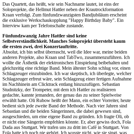
Das Quartett, das heißt, wie sein Nachname lautet, ist eins der
Soloprojekte, die Hellmut Hattler neben der Krautrockformation
Kraan verfolgt. Zum fünfundzwanzigsten Bandjubiläum erscheint
die exklusive Werkschaukopplung "Happy Birthday Baby". Ein
Interview kam per Telefonschalte zustande.
Fünfundzwanzig Jahre Hattler sind keine
Selbstverständlichkeit. Manches Soloprojekt übersteht kaum
die ersten zwei, drei Konzertauftritte.
Absolut, ich bin selbst überrascht, weil die Idee war, meine beiden
anderen Projekte, also Kraan und TabTwo, zusammenzuführen. Ich
wollte die Ästhetik der elektronischen Einspielung beibehalten und
gleichzeitig eine richtige Band. Mein ältester Sohn schlug vor, einen
Schlagzeuger einzubinden. Ich war skeptisch, ich überlegte, welcher
Schlagzeuger erfreut wäre, sein Schlagzeug einer fertigen Aufnahme
im Nachhinein am Clicktrack entlang hinzuzufügen. Sebastian
Studnitzky, der Trompeter, mit dem ich Hattler zu realisieren
gedachte, kannte jemanden, der genau das zu seiner Spielweise
erwählt hatte. Oli Rubow heißt der Mann, ein echter Vorreiter, heute
bedient sich jede zweite Band der Methode. Nach vier Jahren sind
Sebastian und die beiden Sängerinnen, die dabei gewesen sind,
ausgeschieden, um eine eigene Band zu gründen. Ich fragte Oli, ob
er nicht eine Sängerin empfehlen könnte. Er, aber gewiss doch, Fola
Dada aus Stuttgart. Wir trafen uns zu dritt im Café in Stuttgart. Von
Fola hatte ich noch nie gehört. Ich wusste nicht, wie sie singt, was