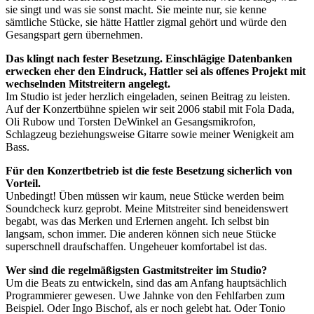
sie singt und was sie sonst macht. Sie meinte nur, sie kenne
sämtliche Stücke, sie hätte Hattler zigmal gehört und würde den
Gesangspart gern übernehmen.
Das klingt nach fester Besetzung. Einschlägige Datenbanken
erwecken eher den Eindruck, Hattler sei als offenes Projekt mit
wechselnden Mitstreitern angelegt.
Im Studio ist jeder herzlich eingeladen, seinen Beitrag zu leisten.
Auf der Konzertbühne spielen wir seit 2006 stabil mit Fola Dada,
Oli Rubow und Torsten DeWinkel an Gesangsmikrofon,
Schlagzeug beziehungsweise Gitarre sowie meiner Wenigkeit am
Bass.
Für den Konzertbetrieb ist die feste Besetzung sicherlich von
Vorteil.
Unbedingt! Üben müssen wir kaum, neue Stücke werden beim
Soundcheck kurz geprobt. Meine Mitstreiter sind beneidenswert
begabt, was das Merken und Erlernen angeht. Ich selbst bin
langsam, schon immer. Die anderen können sich neue Stücke
superschnell draufschaffen. Ungeheuer komfortabel ist das.
Wer sind die regelmäßigsten Gastmitstreiter im Studio?
Um die Beats zu entwickeln, sind das am Anfang hauptsächlich
Programmierer gewesen. Uwe Jahnke von den Fehlfarben zum
Beispiel. Oder Ingo Bischof, als er noch gelebt hat. Oder Tonio