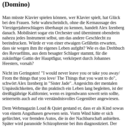
(Domino)
Man müsste Klavier spielen können, wer Klavier spielt, hat Glück
bei den Frauen. Sehr wahrscheinlich, ohne die Kernaussage des
Vierzigerjahreschlagers überhaupt zu kennen, handelt Alex Izenberg
danach. Mobilisiert sogar ein Orchester und übernimmt obendrein
nahezu jedes Instrument selbst, um das andere Geschlecht zu
beeindrucken. Würde er von einer etwaigen Gefährtin erwarten,
dass sie wegen ihm ihr eigenes Leben aufgibt? Wie es das Drehbuch
des Revuefilms, aus dem besagter Schlager stammt, für die
zukünftige Gattin der Hauptfigur, verkörpert durch Johannes
Heesters, vorsah?
Nicht im Geringsten! "I would never leave you or take you away/
From the things that you love/ The Things that you want to do",
schwört Alex Izenberg in "Sister Jade". Angesichts der mentalen
Unpässlichkeiten, die ihn praktisch ein Leben lang begleiten, ist der
dreißigjährige Kalifornier, wenn es irgendwann soweit sein sollte,
seinerseits auch auf ein verständnisvolles Gegenüber angewiesen.
Dem Webmagazin Loud & Quiet gestand er, dass er als Kind sowas
von einem Angsthasen gewesen sein. Vorm Wind hätte er sich
gefürchtet, vor fremden Autos, die in der Nachbarschaft anhielten.
Später wird paranoide Schizophrenie bei ihm diagnostiziert. Der