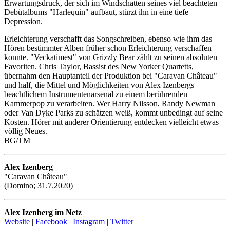
Erwartungsdruck, der sich im Windschatten seines viel beachteten
Debütalbums "Harlequin" aufbaut, stürzt ihn in eine tiefe
Depression.
Erleichterung verschafft das Songschreiben, ebenso wie ihm das
Hören bestimmter Alben früher schon Erleichterung verschaffen
konnte. "Veckatimest" von Grizzly Bear zählt zu seinen absoluten
Favoriten. Chris Taylor, Bassist des New Yorker Quartetts,
übernahm den Hauptanteil der Produktion bei "Caravan Château"
und half, die Mittel und Möglichkeiten von Alex Izenbergs
beachtlichem Instrumentenarsenal zu einem berührenden
Kammerpop zu verarbeiten. Wer Harry Nilsson, Randy Newman
oder Van Dyke Parks zu schätzen weiß, kommt unbedingt auf seine
Kosten. Hörer mit anderer Orientierung entdecken vielleicht etwas
völlig Neues.
BG/TM
Alex Izenberg
"Caravan Château"
(Domino; 31.7.2020)
Alex Izenberg im Netz
Website
|
Facebook
|
Instagram
|
Twitter