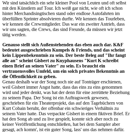
Wir sind tatsächlich ein sehr kleiner Pool von Leuten und oft selbst
mit den Künstlern auf Tour. Ich weiß gar nicht, wie oft ich schon
hinter Merchandisingtischen stand oder endlose Autofahrten im
überfüllten Sprinter absolvieren durfte. Wir kennen das Tourleben,
wir kennen die Crewmitglieder. Das war ein zweiter Antrieb, dass
wir uns sagten, die Crews, das sind Freunde, da müssen wir jetzt
tätig werden.
Genauso stellt sich Außenstehenden das eben auch dar. K&F
bedeutet ausgeschrieben Kumpels & Friends, und das scheint
kein Lippenbekenntnis zu sein. Der beste Beleg auf "Ihr fangt
alle an" scheint Gisbert zu Knyphausens "Kurt K schreibt
einen Brief an seinen Vater" zu sein. Es braucht ein
vertrauensvolles Umfeld, um ein solch privates Bekenntnis an
die Öffentlichkeit zu geben.
Genau deshalb war der Song noch nie auf Tonträger erschienen,
weil Gisbert immer Angst hatte, dass das eins zu eins genommen
wird und jeder denkt, was hat der denn für eine zerrüttete Beziehung
zu seinem Papa. Der Song ist ein Auftragswerk gewesen,
geschrieben für ein Theaterprojekt, das auf den Tagebüchern von
Kurt Cobain beruht, der offenbar ein schwieriges Verhältnis zu
seinem Vater hatte. Das verpackte Gisbert in einem fiktiven Brief. Er
hat den Song ab und zu live gespielt, konnte sich aber noch zu
keiner Veröffentlichung entschließen, hat bei dem Sampler aber
gesagt, ach komm', ist ein guter Song, lass' uns das nehmen dafür.