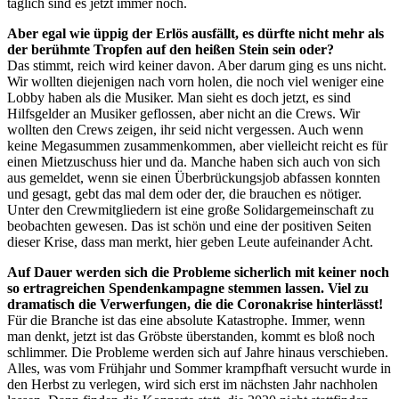
täglich sind es jetzt immer noch.
Aber egal wie üppig der Erlös ausfällt, es dürfte nicht mehr als
der berühmte Tropfen auf den heißen Stein sein oder?
Das stimmt, reich wird keiner davon. Aber darum ging es uns nicht.
Wir wollten diejenigen nach vorn holen, die noch viel weniger eine
Lobby haben als die Musiker. Man sieht es doch jetzt, es sind
Hilfsgelder an Musiker geflossen, aber nicht an die Crews. Wir
wollten den Crews zeigen, ihr seid nicht vergessen. Auch wenn
keine Megasummen zusammenkommen, aber vielleicht reicht es für
einen Mietzuschuss hier und da. Manche haben sich auch von sich
aus gemeldet, wenn sie einen Überbrückungsjob abfassen konnten
und gesagt, gebt das mal dem oder der, die brauchen es nötiger.
Unter den Crewmitgliedern ist eine große Solidargemeinschaft zu
beobachten gewesen. Das ist schön und eine der positiven Seiten
dieser Krise, dass man merkt, hier geben Leute aufeinander Acht.
Auf Dauer werden sich die Probleme sicherlich mit keiner noch
so ertragreichen Spendenkampagne stemmen lassen. Viel zu
dramatisch die Verwerfungen, die die Coronakrise hinterlässt!
Für die Branche ist das eine absolute Katastrophe. Immer, wenn
man denkt, jetzt ist das Gröbste überstanden, kommt es bloß noch
schlimmer. Die Probleme werden sich auf Jahre hinaus verschieben.
Alles, was vom Frühjahr und Sommer krampfhaft versucht wurde in
den Herbst zu verlegen, wird sich erst im nächsten Jahr nachholen