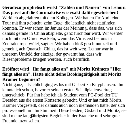
Geradezu prophetisch wirkt "Zahlen und Namen" von Lemur.
Das passt auf die Coronakrise wie exakt dafür geschrieben!
Wirklich abgefahren mit dem Kollegen. Wir hatten für April eine
Tour mit ihm gebucht, zehn Tage, die letztlich nicht stattfinden
konnten. Er war schon im Januar der Meinung, dass das, was sich
damals gerade in China abspielte, ganz furchtbar wird. Wir werden
noch mit den Ohren wackeln, wenn das Virus erst bei uns in
Zentraleuropa wütet, sagt er. Wir haben bloß geschmunzelt und
gemeint, ach Quatsch, China, das ist weit weg. Lemur war in
unserem Umfeld der einzige, der gewarnt hat, dass wir
Riesenprobleme kriegen werden, auch beruflich.
Eröffnet wird "Ihr fangt alles an" mit Moritz Krämers "Hier
fängt alles an". Hatte nicht deine Bookingtätigkeit mit Moritz
Krämer begonnen?
Nicht ganz, tatsächlich ging es los mit Gisbert zu Knyphausen. Ihn
kannte ich schon, bevor er seinen ersten Schallplattenvertrag
unterschrieb. Für ihn habe ich als Student vom PC-Pool der TU
Dresden aus die ersten Konzerte gebucht. Und er hat mich Moritz
Krämer vorgestellt, der damals auch noch niemanden hatte, der sich
professionell um ihn kümmert. Diese beiden, Gisbert und Moritz, sie
sind meine langjährigsten Begleiter in der Branche und sehr gute
Freunde inzwischen.