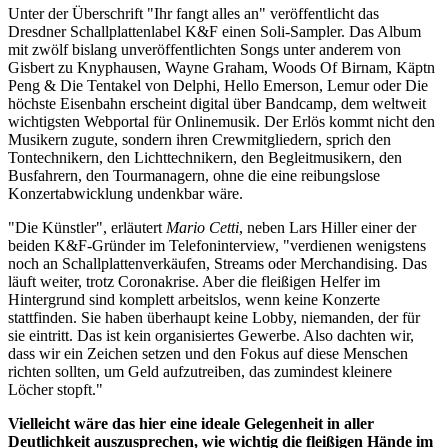
Unter der Überschrift "Ihr fangt alles an" veröffentlicht das
Dresdner Schallplattenlabel K&F einen Soli-Sampler. Das Album
mit zwölf bislang unveröffentlichten Songs unter anderem von
Gisbert zu Knyphausen, Wayne Graham, Woods Of Birnam, Käptn
Peng & Die Tentakel von Delphi, Hello Emerson, Lemur oder Die
höchste Eisenbahn erscheint digital über Bandcamp, dem weltweit
wichtigsten Webportal für Onlinemusik. Der Erlös kommt nicht den
Musikern zugute, sondern ihren Crewmitgliedern, sprich den
Tontechnikern, den Lichttechnikern, den Begleitmusikern, den
Busfahrern, den Tourmanagern, ohne die eine reibungslose
Konzertabwicklung undenkbar wäre.
"Die Künstler", erläutert
Mario Cetti
, neben Lars Hiller einer der
beiden K&F-Gründer im Telefoninterview, "verdienen wenigstens
noch an Schallplattenverkäufen, Streams oder Merchandising. Das
läuft weiter, trotz Coronakrise. Aber die fleißigen Helfer im
Hintergrund sind komplett arbeitslos, wenn keine Konzerte
stattfinden. Sie haben überhaupt keine Lobby, niemanden, der für
sie eintritt. Das ist kein organisiertes Gewerbe. Also dachten wir,
dass wir ein Zeichen setzen und den Fokus auf diese Menschen
richten sollten, um Geld aufzutreiben, das zumindest kleinere
Löcher stopft."
Vielleicht wäre das hier eine ideale Gelegenheit in aller
Deutlichkeit auszusprechen, wie wichtig die fleißigen Hände im