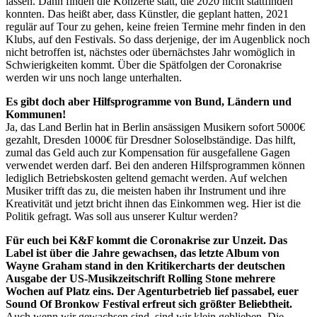
lassen. Dann finden die Konzerte statt, die 2020 nicht stattfinden
konnten. Das heißt aber, dass Künstler, die geplant hatten, 2021
regulär auf Tour zu gehen, keine freien Termine mehr finden in den
Klubs, auf den Festivals. So dass derjenige, der im Augenblick noch
nicht betroffen ist, nächstes oder übernächstes Jahr womöglich in
Schwierigkeiten kommt. Über die Spätfolgen der Coronakrise
werden wir uns noch lange unterhalten.
Es gibt doch aber Hilfsprogramme von Bund, Ländern und
Kommunen!
Ja, das Land Berlin hat in Berlin ansässigen Musikern sofort 5000€
gezahlt, Dresden 1000€ für Dresdner Soloselbständige. Das hilft,
zumal das Geld auch zur Kompensation für ausgefallene Gagen
verwendet werden darf. Bei den anderen Hilfsprogrammen können
lediglich Betriebskosten geltend gemacht werden. Auf welchen
Musiker trifft das zu, die meisten haben ihr Instrument und ihre
Kreativität und jetzt bricht ihnen das Einkommen weg. Hier ist die
Politik gefragt. Was soll aus unserer Kultur werden?
Für euch bei K&F kommt die Coronakrise zur Unzeit. Das
Label ist über die Jahre gewachsen, das letzte Album von
Wayne Graham stand in den Kritikercharts der deutschen
Ausgabe der US-Musikzeitschrift Rolling Stone mehrere
Wochen auf Platz eins. Der Agenturbetrieb lief passabel, euer
Sound Of Bronkow Festival erfreut sich größter Beliebtheit.
Auch wenn wir gewachsen sind, sind wir klein geblieben. Die