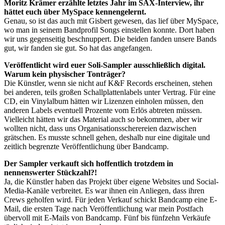
Moritz Krämer erzählte letztes Jahr im SAX-Interview, ihr
hättet euch über MySpace kennengelernt.
Genau, so ist das auch mit Gisbert gewesen, das lief über MySpace,
wo man in seinem Bandprofil Songs einstellen konnte. Dort haben
wir uns gegenseitig beschnuppert. Die beiden fanden unsere Bands
gut, wir fanden sie gut. So hat das angefangen.
Veröffentlicht wird euer Soli-Sampler ausschließlich digital.
Warum kein physischer Tonträger?
Die Künstler, wenn sie nicht auf K&F Records erscheinen, stehen
bei anderen, teils großen Schallplattenlabels unter Vertrag. Für eine
CD, ein Vinylalbum hätten wir Lizenzen einholen müssen, den
anderen Labels eventuell Prozente vom Erlös abtreten müssen.
Vielleicht hätten wir das Material auch so bekommen, aber wir
wollten nicht, dass uns Organisationsscherereien dazwischen
grätschen. Es musste schnell gehen, deshalb nur eine digitale und
zeitlich begrenzte Veröffentlichung über Bandcamp.
Der Sampler verkauft sich hoffentlich trotzdem in
nennenswerter Stückzahl?!
Ja, die Künstler haben das Projekt über eigene Websites und Social-
Media-Kanäle verbreitet. Es war ihnen ein Anliegen, dass ihren
Crews geholfen wird. Für jeden Verkauf schickt Bandcamp eine E-
Mail, die ersten Tage nach Veröffentlichung war mein Postfach
übervoll mit E-Mails von Bandcamp. Fünf bis fünfzehn Verkäufe