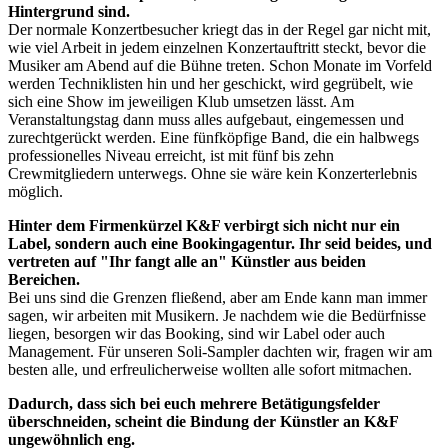
Hintergrund sind.
Der normale Konzertbesucher kriegt das in der Regel gar nicht mit,
wie viel Arbeit in jedem einzelnen Konzertauftritt steckt, bevor die
Musiker am Abend auf die Bühne treten. Schon Monate im Vorfeld
werden Techniklisten hin und her geschickt, wird gegrübelt, wie
sich eine Show im jeweiligen Klub umsetzen lässt. Am
Veranstaltungstag dann muss alles aufgebaut, eingemessen und
zurechtgerückt werden. Eine fünfköpfige Band, die ein halbwegs
professionelles Niveau erreicht, ist mit fünf bis zehn
Crewmitgliedern unterwegs. Ohne sie wäre kein Konzerterlebnis
möglich.
Hinter dem Firmenkürzel K&F verbirgt sich nicht nur ein
Label, sondern auch eine Bookingagentur. Ihr seid beides, und
vertreten auf "Ihr fangt alle an" Künstler aus beiden
Bereichen.
Bei uns sind die Grenzen fließend, aber am Ende kann man immer
sagen, wir arbeiten mit Musikern. Je nachdem wie die Bedürfnisse
liegen, besorgen wir das Booking, sind wir Label oder auch
Management. Für unseren Soli-Sampler dachten wir, fragen wir am
besten alle, und erfreulicherweise wollten alle sofort mitmachen.
Dadurch, dass sich bei euch mehrere Betätigungsfelder
überschneiden, scheint die Bindung der Künstler an K&F
ungewöhnlich eng.