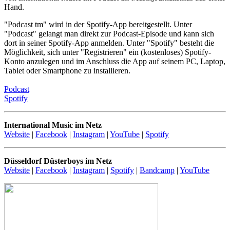
Hand.
"Podcast tm" wird in der Spotify-App bereitgestellt. Unter
"Podcast" gelangt man direkt zur Podcast-Episode und kann sich
dort in seiner Spotify-App anmelden. Unter "Spotify" besteht die
Möglichkeit, sich unter "Registrieren" ein (kostenloses) Spotify-
Konto anzulegen und im Anschluss die App auf seinem PC, Laptop,
Tablet oder Smartphone zu installieren.
Podcast
Spotify
International Music im Netz
Website
|
Facebook
|
Instagram
|
YouTube
|
Spotify
Düsseldorf Düsterboys im Netz
Website
|
Facebook
|
Instagram
|
Spotify
|
Bandcamp
|
YouTube