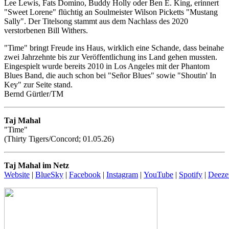
Lee Lewis, Fats Domino, Buddy Holly oder Ben E. King, erinnert
"Sweet Lorene" flüchtig an Soulmeister Wilson Picketts "Mustang
Sally". Der Titelsong stammt aus dem Nachlass des 2020
verstorbenen Bill Withers.
"Time" bringt Freude ins Haus, wirklich eine Schande, dass beinahe
zwei Jahrzehnte bis zur Veröffentlichung ins Land gehen mussten.
Eingespielt wurde bereits 2010 in Los Angeles mit der Phantom
Blues Band, die auch schon bei "Señor Blues" sowie "Shoutin' In
Key" zur Seite stand.
Bernd Gürtler/TM
Taj Mahal
"Time"
(Thirty Tigers/Concord; 01.05.26)
Taj Mahal im Netz
Website
|
BlueSky
|
Facebook
|
Instagram
|
YouTube
|
Spotify
|
Deeze