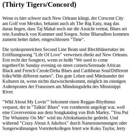
(Thirty Tigers/Concord)
Wenn es hier schwer nach New Orleans klingt, der Crescent City
am Golf von Mexiko, bekannt auch als The Big Easy, mag das
daran liegen, dass Taj Mahal noch nie die Ansicht vertrat, Blues sei
rein Ausdruck von Kummer und Sorgen. Seine Bluesalben kommen
zumeist heiter daher, eingeschlossen "Time".
Die synkopenreichen Second Line Beats und Blechbläsersätze im
Eröffnungssong "Life Of Love" verweisen direkt auf New Orleans.
Erst recht der Songtext, wenn es heißt "We used to come
together/On Sunday evening on street corners/Serenade African
Black and French Creole/Delta Blues and Caribbean Soul/Different
folks/With different names". Das gute Leben und Miteinander der
Kulturen ist, wenn nichts dazwischenkommt, möglich im einstigen
Außenposten der Franzosen am Mündungsdelta des Mississippi
River.
"Wild About My Lovin’" bekommt einen Reggae-Rhythmus
verpasst, der in "Talkin' Blues" von vornherein angelegt war, weil
eine Coverversion aus dem Songkatalog von Bob Marley. "You Put
The Whammy On Me" wird ins Afrokubanische gedreht. Und
während "Crazy About A Jukebox" durch Namensnennungen oder
Songerwähnungen Vorreiterkollegen feiert wie Koko Taylor, Jerry