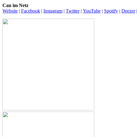
Can im Netz
Website
|
Facebook
|
Instagram
|
Twitter
|
YouTube
|
Spotify
|
Deezer