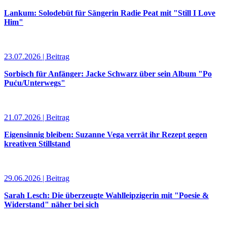
Lankum: Solodebüt für Sängerin Radie Peat mit "Still I Love
Him"
23.07.2026 | Beitrag
Sorbisch für Anfänger: Jacke Schwarz über sein Album "Po
Puću/Unterwegs"
21.07.2026 | Beitrag
Eigensinnig bleiben: Suzanne Vega verrät ihr Rezept gegen
kreativen Stillstand
29.06.2026 | Beitrag
Sarah Lesch: Die überzeugte Wahlleipzigerin mit "Poesie &
Widerstand" näher bei sich