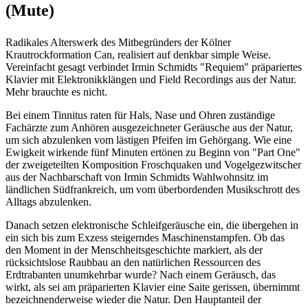
(Mute)
Radikales Alterswerk des Mitbegründers der Kölner
Krautrockformation Can, realisiert auf denkbar simple Weise.
Vereinfacht gesagt verbindet Irmin Schmidts "Requiem" präpariertes
Klavier mit Elektronikklängen und Field Recordings aus der Natur.
Mehr brauchte es nicht.
Bei einem Tinnitus raten für Hals, Nase und Ohren zuständige
Fachärzte zum Anhören ausgezeichneter Geräusche aus der Natur,
um sich abzulenken vom lästigen Pfeifen im Gehörgang. Wie eine
Ewigkeit wirkende fünf Minuten ertönen zu Beginn von "Part One"
der zweigeteilten Komposition Froschquaken und Vogelgezwitscher
aus der Nachbarschaft von Irmin Schmidts Wahlwohnsitz im
ländlichen Südfrankreich, um vom überbordenden Musikschrott des
Alltags abzulenken.
Danach setzen elektronische Schleifgeräusche ein, die übergehen in
ein sich bis zum Exzess steigerndes Maschinenstampfen. Ob das
den Moment in der Menschheitsgeschichte markiert, als der
rücksichtslose Raubbau an den natürlichen Ressourcen des
Erdtrabanten unumkehrbar wurde? Nach einem Geräusch, das
wirkt, als sei am präparierten Klavier eine Saite gerissen, übernimmt
bezeichnenderweise wieder die Natur. Den Hauptanteil der