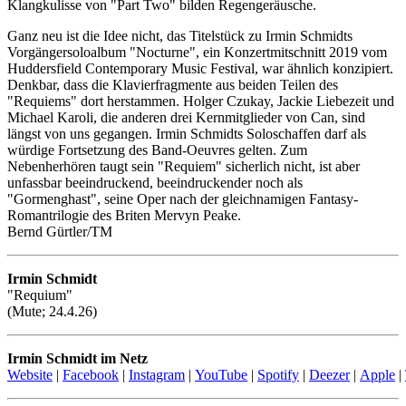
Klangkulisse von "Part Two" bilden Regengeräusche.
Ganz neu ist die Idee nicht, das Titelstück zu Irmin Schmidts
Vorgängersoloalbum "Nocturne", ein Konzertmitschnitt 2019 vom
Huddersfield Contemporary Music Festival, war ähnlich konzipiert.
Denkbar, dass die Klavierfragmente aus beiden Teilen des
"Requiems" dort herstammen. Holger Czukay, Jackie Liebezeit und
Michael Karoli, die anderen drei Kernmitglieder von Can, sind
längst von uns gegangen. Irmin Schmidts Soloschaffen darf als
würdige Fortsetzung des Band-Oeuvres gelten. Zum
Nebenherhören taugt sein "Requiem" sicherlich nicht, ist aber
unfassbar beeindruckend, beeindruckender noch als
"Gormenghast", seine Oper nach der gleichnamigen Fantasy-
Romantrilogie des Briten Mervyn Peake.
Bernd Gürtler/TM
Irmin Schmidt
"Requium"
(Mute; 24.4.26)
Irmin Schmidt im Netz
Website
|
Facebook
|
Instagram
|
YouTube
|
Spotify
|
Deezer
|
Apple
|