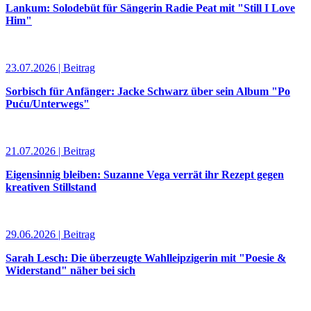
Lankum: Solodebüt für Sängerin Radie Peat mit "Still I Love
Him"
23.07.2026 | Beitrag
Sorbisch für Anfänger: Jacke Schwarz über sein Album "Po
Puću/Unterwegs"
21.07.2026 | Beitrag
Eigensinnig bleiben: Suzanne Vega verrät ihr Rezept gegen
kreativen Stillstand
29.06.2026 | Beitrag
Sarah Lesch: Die überzeugte Wahlleipzigerin mit "Poesie &
Widerstand" näher bei sich