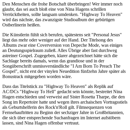
Den Menschen die frohe Botschaft überbringen! Wer immer noch
glaubt, das sei auch bloß eine von Nina Hagens schrillen
Verrücktheiten, sollte langsam umdenken. "Highway To Heaven"
wird das nächste, das zwanzigste Studioalbum der gebürtigen
Ostberlinerin heißen.
Die Künstlerin fühlt sich berufen, spätestens seit "Personal Jesus"
liegt das mehr oder weniger auf der Hand. Der Titelsong des
Albums zwar eine Coverversion von Depeche Mode, was einiges
an Deutungsspielraum zuließ. Alles Übrige aber fast durchweg
astreiner Gospel. Zugegeben, klarer abgezeichnet hätte sich die
Sachlage bereits damals, wenn das grandiose und in der
Songüberschrift unmissverständliche "I Am Born To Preach The
Gospel", nicht erst der vinylen Neuedition fünfzehn Jahre später als
Bonustrack mitgegeben worden wäre.
Dass das Titelstück zu "Highway To Heaven" als Replik auf
AC/DCs "Highway To Hell" gedacht sein könnte, bestreitet Nina
Hagen entschieden und verweist auf Sister Rosetta Tharpe, die den
Song im Repertoire hatte und wegen ihres archaischen Vortragsstiels
als Geburtshelferin des Rock'n'Roll gilt. Filmsequenzen von
Fernsehauftritten zu Beginn der sechziger Jahre in Großbritannien,
die sich über entsprechende Suchanfragen im Internet aufstöbern
lassen, sind Nina Hagen offenbar vertraut.