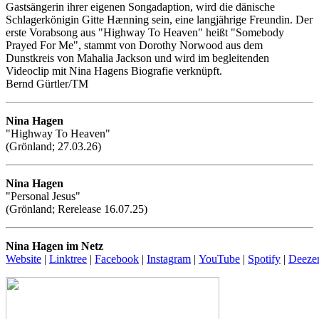
Gastsängerin ihrer eigenen Songadaption, wird die dänische
Schlagerkönigin Gitte Hænning sein, eine langjährige Freundin. Der
erste Vorabsong aus "Highway To Heaven" heißt "Somebody
Prayed For Me", stammt von Dorothy Norwood aus dem
Dunstkreis von Mahalia Jackson und wird im begleitenden
Videoclip mit Nina Hagens Biografie verknüpft.
Bernd Gürtler/TM
Nina Hagen
"Highway To Heaven"
(Grönland; 27.03.26)
Nina Hagen
"Personal Jesus"
(Grönland; Rerelease 16.07.25)
Nina Hagen im Netz
Website
|
Linktree
|
Facebook
|
Instagram
|
YouTube
|
Spotify
|
Deeze